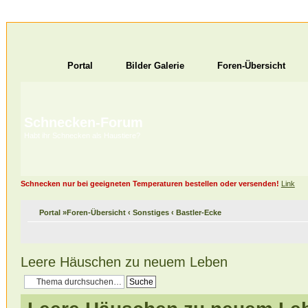
Portal
Bilder Galerie
Foren-Übersicht
Schnecken-Forum
Habt ihr Schnecken als Haustiere?
Schnecken nur bei geeigneten Temperaturen bestellen oder versenden!
Link
Portal
»
Foren-Übersicht
‹
Sonstiges
‹
Bastler-Ecke
Leere Häuschen zu neuem Leben