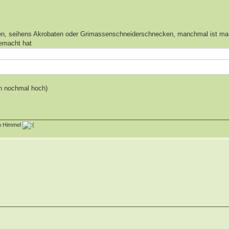
ehen, seihens Akrobaten oder Grimassenschneiderschnecken, manchmal ist ma
gemacht hat
en nochmal hoch)
m Himmel