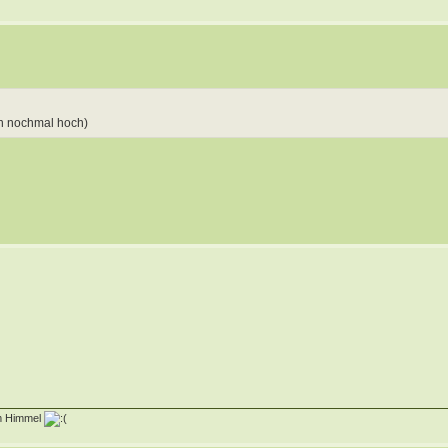
gen nochmal hoch)
m Himmel