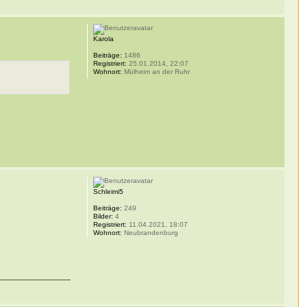
Karola
Beiträge:
1486
Registriert:
25.01.2014, 22:07
Wohnort:
Mülheim an der Ruhr
Schleimi5
Beiträge:
249
Bilder:
4
Registriert:
11.04.2021, 18:07
Wohnort:
Neubrandenburg