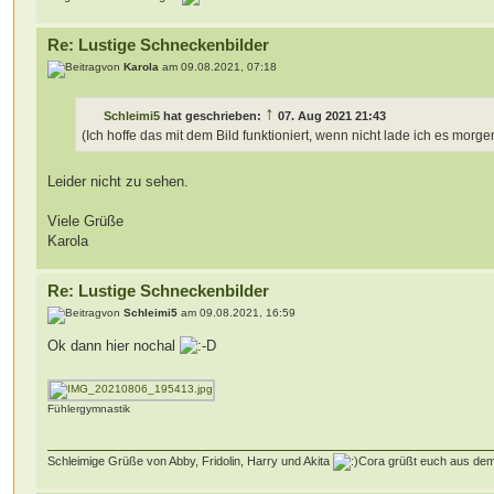
Re: Lustige Schneckenbilder
von
Karola
am 09.08.2021, 07:18
↑
Schleimi5
hat geschrieben:
07. Aug 2021 21:43
(Ich hoffe das mit dem Bild funktioniert, wenn nicht lade ich es mor
Leider nicht zu sehen.
Viele Grüße
Karola
Re: Lustige Schneckenbilder
von
Schleimi5
am 09.08.2021, 16:59
Ok dann hier nochal
Fühlergymnastik
Schleimige Grüße von Abby, Fridolin, Harry und Akita
Cora grüßt euch aus de