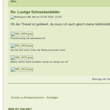
Alina
Re: Lustige Schneckenbilder
von
Sir_lel
am 23.06.2024, 22:05
Oh der Thread ist goldwert, da muss ich auch gleich meine lieblinsbild
Fotoshooting mit weitwinkel xD
Da hat sich einer unter die Melonenschale verirrt
Meine sehen beim schlafen immer so witzig aus xD
Beiträge der le
Zurück zu Achatschnecken - Sonstiges
WER IST ONLINE?