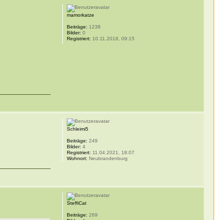
mamorkatze
Beiträge:
1238
Bilder:
0
Registriert:
10.11.2018, 09:15
Schleimi5
Beiträge:
249
Bilder:
4
Registriert:
11.04.2021, 18:07
Wohnort:
Neubrandenburg
SteffiCat
Beiträge:
269