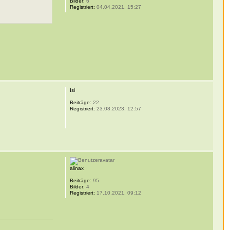
Bilder:
6
Registriert:
04.04.2021, 15:27
Isi
Beiträge:
22
Registriert:
23.08.2023, 12:57
alinax
Beiträge:
95
Bilder:
4
Registriert:
17.10.2021, 09:12