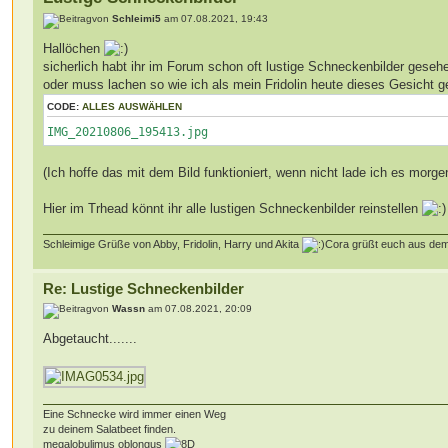
von
Schleimi5
am 07.08.2021, 19:43
Hallöchen
sicherlich habt ihr im Forum schon oft lustige Schneckenbilder ges
oder muss lachen so wie ich als mein Fridolin heute dieses Gesicht 
CODE:
ALLES AUSWÄHLEN
IMG_20210806_195413.jpg
(Ich hoffe das mit dem Bild funktioniert, wenn nicht lade ich es morg
Hier im Trhead könnt ihr alle lustigen Schneckenbilder reinstellen
Schleimige Grüße von Abby, Fridolin, Harry und Akita
Cora grüßt euch aus de
Re: Lustige Schneckenbilder
von
Wassn
am 07.08.2021, 20:09
Abgetaucht.......
Eine Schnecke wird immer einen Weg
zu deinem Salatbeet finden.
megalobulimus oblongus