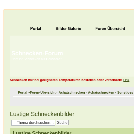
Portal
Bilder Galerie
Foren-Übersicht
Schnecken-Forum
Habt ihr Schnecken als Haustiere?
Schnecken nur bei geeigneten Temperaturen bestellen oder versenden!
Link
Portal
»
Foren-Übersicht
‹
Achatschnecken
‹
Achatschnecken - Sonstiges
Lustige Schneckenbilder
Lustige Schneckenbilder