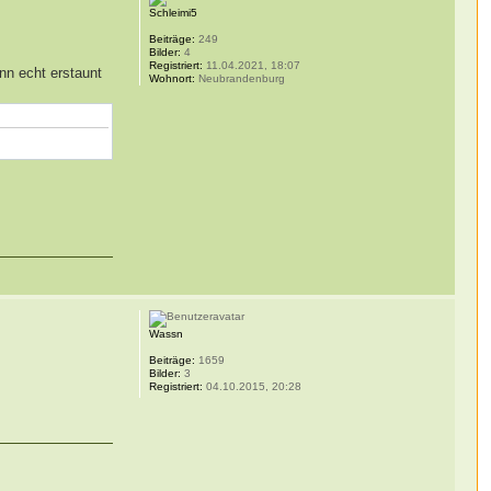
Schleimi5
Beiträge:
249
Bilder:
4
Registriert:
11.04.2021, 18:07
nn echt erstaunt
Wohnort:
Neubrandenburg
Wassn
Beiträge:
1659
Bilder:
3
Registriert:
04.10.2015, 20:28