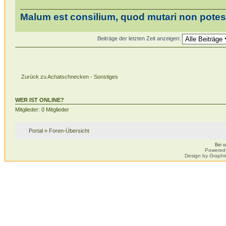
Malum est consilium, quod mutari non potest
Beiträge der letzten Zeit anzeigen:
Zurück zu Achatschnecken - Sonstiges
WER IST ONLINE?
Mitglieder: 0 Mitglieder
Portal
»
Foren-Übersicht
Bei 
Powered
Design by Graphi