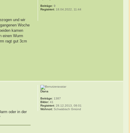
Beiträge:
9
Registriert:
18.04.2022, 11:44
gezogen und wir
vergangenen Woche
 beiden kamen
en einen Wurm
urm ragt gut 3cm
Diana
Beiträge:
1387
Bilder:
41
Registriert:
28.12.2013, 08:01
Wohnort:
Schwäbisch Gmünd
Darm oder in der
?