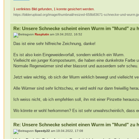
1 verlinktes Bild gefunden, 1 konnte gesichert werden.
https://bilderupload.org/image/thumbnail/resized-658b83671-schnecke-und-wurm.j
Re: Unsere Schnecke scheint einen Wurm im "Mund" zu 
von
Rasplutin
am 19.04.2022, 16:52
Das ist eine sehr hilfreiche Zeichnung, danke!
Es ist also kein Eingeweidevorfall, sondern wirklich ein Wurm.
Vielleicht ein junger Kompostwurm, die haben eine dunkelrote Farbe un
Normale Regenwürmer sind eher blassrot und ausserdem sehr scheu.
Jetzt wäre wichtig, ob sich der Wurm wirklich bewegt und vielleich
Alle Würmer sind sehr lichtscheu, er wird wohl nur dann freiwillig h
Ich weiss nicht, ob ich empfehlen soll, ihn mit einer Pinzette herausz
Wo könnte er wohl herkommen? Es ist sehr unwahrscheinlich, dass er
Re: Unsere Schnecke scheint einen Wurm im "Mund" zu 
von
Speedy22
am 19.04.2022, 17:08