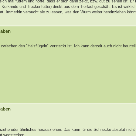
ich mal füttern und hoffe, dass er sich dann zeigt, bzw. gut zu sehen ist. Er 
orkrinde und Trockenfutter) direkt aus dem Tierfachgeschäft. Es ist wirklic
rt. Immerhin versucht sie zu essen, was den Wurm weiter hereinziehen könn
haben
schen den "Halsflügeln" versteckt ist. Ich kann derzeit auch nicht beurteil
haben
inzette oder ähnliches herausziehen. Das kann für die Schnecke absolut nich
ut wegstecken.