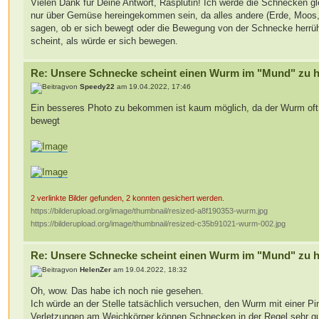
Vielen Dank für Deine Antwort, Rasplutin! Ich werde die Schnecken gle
nur über Gemüse hereingekommen sein, da alles andere (Erde, Moos, K
sagen, ob er sich bewegt oder die Bewegung von der Schnecke herrüh
scheint, als würde er sich bewegen.
Re: Unsere Schnecke scheint einen Wurm im "Mund" zu 
von
Speedy22
am 19.04.2022, 17:46
Ein besseres Photo zu bekommen ist kaum möglich, da der Wurm oft zwi
bewegt
2 verlinkte Bilder gefunden, 2 konnten gesichert werden.
https://bilderupload.org/image/thumbnail/resized-a8f190353-wurm.jpg
https://bilderupload.org/image/thumbnail/resized-c35b91021-wurm-002.jpg
Re: Unsere Schnecke scheint einen Wurm im "Mund" zu 
von
HelenZer
am 19.04.2022, 18:32
Oh, wow. Das habe ich noch nie gesehen.
Ich würde an der Stelle tatsächlich versuchen, den Wurm mit einer P
Verletzungen am Weichkörper können Schnecken in der Regel sehr g