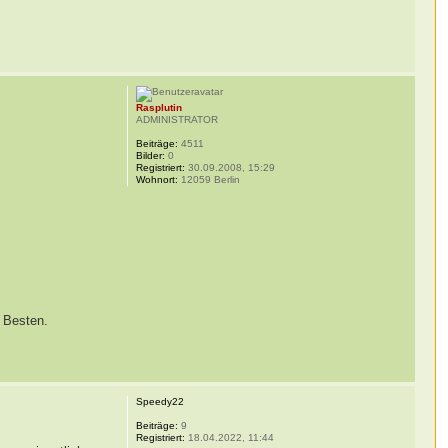
Rasplutin
ADMINISTRATOR
Beiträge:
4511
Bilder:
0
Registriert:
30.09.2008, 15:29
Wohnort:
12059 Berlin
m Besten.
Speedy22
Beiträge:
9
Registriert:
18.04.2022, 11:44