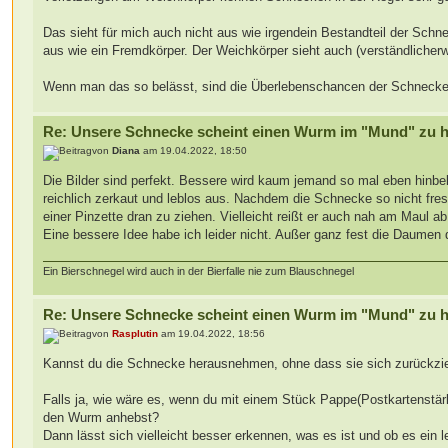
Das sieht für mich auch nicht aus wie irgendein Bestandteil der Schnec
aus wie ein Fremdkörper. Der Weichkörper sieht auch (verständlicher
Wenn man das so belässt, sind die Überlebenschancen der Schnecke 
Re: Unsere Schnecke scheint einen Wurm im "Mund" zu 
von
Diana
am 19.04.2022, 18:50
Die Bilder sind perfekt. Bessere wird kaum jemand so mal eben hinbek
reichlich zerkaut und leblos aus. Nachdem die Schnecke so nicht fre
einer Pinzette dran zu ziehen. Vielleicht reißt er auch nah am Maul 
Eine bessere Idee habe ich leider nicht. Außer ganz fest die Daumen 
Ein Bierschnegel wird auch in der Bierfalle nie zum Blauschnegel
Re: Unsere Schnecke scheint einen Wurm im "Mund" zu 
von
Rasplutin
am 19.04.2022, 18:56
Kannst du die Schnecke herausnehmen, ohne dass sie sich zurückzi
Falls ja, wie wäre es, wenn du mit einem Stück Pappe(Postkartenstä
den Wurm anhebst?
Dann lässt sich vielleicht besser erkennen, was es ist und ob es ein 