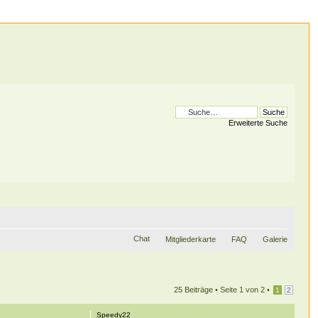
Erweiterte Suche
Chat
Mitgliederkarte
FAQ
Galerie
25 Beiträge •
Seite
1
von
2
•
1
2
Speedy22