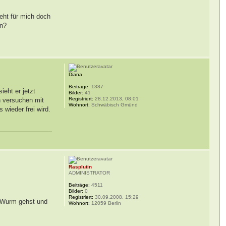
ieht für mich doch
in?
Diana
Beiträge:
1387
eht er jetzt
Bilder:
41
Registriert:
28.12.2013, 08:01
h versuchen mit
Wohnort:
Schwäbisch Gmünd
wieder frei wird.
Rasplutin
ADMINISTRATOR
Beiträge:
4511
Bilder:
0
Registriert:
30.09.2008, 15:29
d Wurm gehst und
Wohnort:
12059 Berlin