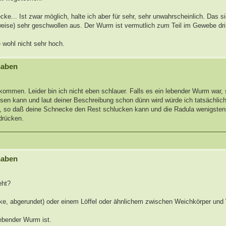
ke... Ist zwar möglich, halte ich aber für sehr, sehr unwahrscheinlich. Das s
weise) sehr geschwollen aus. Der Wurm ist vermutlich zum Teil im Gewebe dr
wohl nicht sehr hoch.
haben
ommen. Leider bin ich nicht eben schlauer. Falls es ein lebender Wurm war, si
ssen kann und laut deiner Beschreibung schon dünn wird würde ich tatsächlic
ab, so daß deine Schnecke den Rest schlucken kann und die Radula wenigstens 
drücken.
haben
eht?
rke, abgerundet) oder einem Löffel oder ähnlichem zwischen Weichkörper un
lebender Wurm ist.