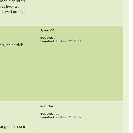
kann eigentlich
h schwer zu
te, wodurch es
Speedy22
Beiträge:
9
Registriert:
18.04.2022, 11:44
en, ob er sich
HelenZer
Beiträge:
901
Registriert:
21.04.2021, 12:49
t angenehm sein.