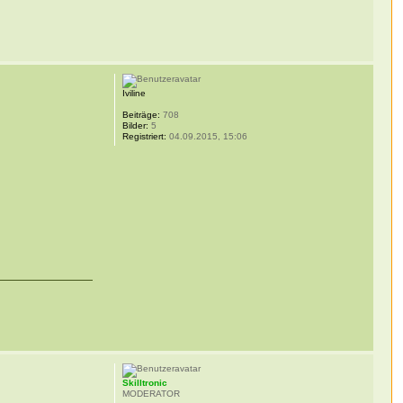
Iviline
Beiträge:
708
Bilder:
5
Registriert:
04.09.2015, 15:06
Skilltronic
MODERATOR