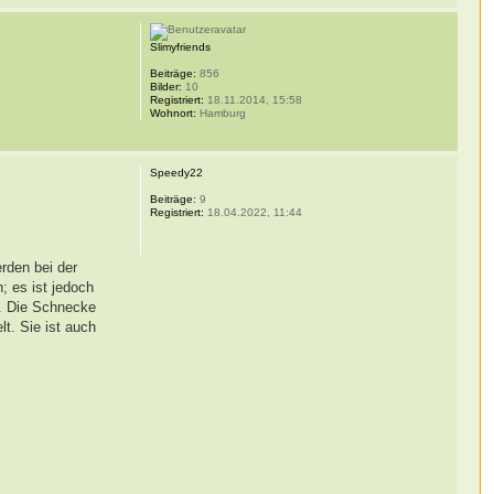
Slimyfriends
Beiträge:
856
Bilder:
10
Registriert:
18.11.2014, 15:58
Wohnort:
Hamburg
Speedy22
Beiträge:
9
Registriert:
18.04.2022, 11:44
rden bei der
 es ist jedoch
n. Die Schnecke
t. Sie ist auch