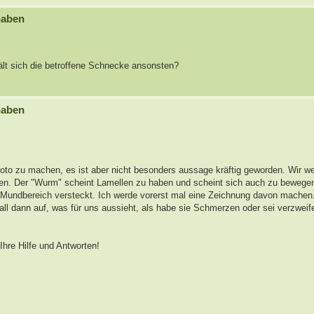
haben
rhält sich die betroffene Schnecke ansonsten?
haben
hoto zu machen, es ist aber nicht besonders aussage kräftig geworden. Wir we
n. Der "Wurm" scheint Lamellen zu haben und scheint sich auch zu bewegen;
em Mundbereich versteckt. Ich werde vorerst mal eine Zeichnung davon mache
ll dann auf, was für uns aussieht, als habe sie Schmerzen oder sei verzweifel
hre Hilfe und Antworten!