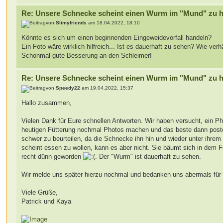
Re: Unsere Schnecke scheint einen Wurm im "Mund" zu 
von
Slimyfriends
am 18.04.2022, 18:10
Könnte es sich um einen beginnenden Eingeweidevorfall handeln?
Ein Foto wäre wirklich hilfreich... Ist es dauerhaft zu sehen? Wie ve
Schonmal gute Besserung an den Schleimer!
Re: Unsere Schnecke scheint einen Wurm im "Mund" zu 
von
Speedy22
am 19.04.2022, 15:37
Hallo zusammen,
Vielen Dank für Eure schnellen Antworten. Wir haben versucht, ein P
heutigen Fütterung nochmal Photos machen und das beste dann poste
schwer zu beurteilen, da die Schnecke ihn hin und wieder unter ihr
scheint essen zu wollen, kann es aber nicht. Sie bäumt sich in dem Fa
recht dünn geworden
. Der "Wurm" ist dauerhaft zu sehen.
Wir melde uns später hierzu nochmal und bedanken uns abermals für I
Viele Grüße,
Patrick und Kaya