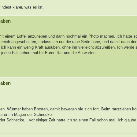
ndest klarer, was es ist.
haben
it einem Löffel anzuheben und dann nochmal ein Photo machen. Ich hatte s
ich abgeschnitten, sodass ich nur die raue Seite habe, und damit dann de
d ich kann ein wenig Kraft ausüben, ohne ihn vielleicht abzureißen. Ich werde 
f jeden Fall schon mal für Euren Rat und die Antworten.
haben
en. Würmer haben Borsten, damit bewegen sie sich fort. Beim rausziehen k
det er im Magen der Schnecke.
r Schnecke... vor einiger Zeit hatte ich so einen Fall schon mal. Ich glaube