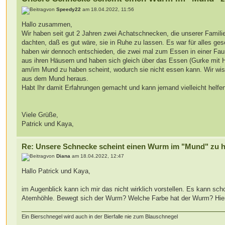
von
Speedy22
am 18.04.2022, 11:56
Hallo zusammen,
Wir haben seit gut 2 Jahren zwei Achatschnecken, die unserer Familie
dachten, daß es gut wäre, sie in Ruhe zu lassen. Es war für alles g
haben wir dennoch entschieden, die zwei mal zum Essen in einer Fau
aus ihren Häusern und haben sich gleich über das Essen (Gurke mit 
am/im Mund zu haben scheint, wodurch sie nicht essen kann. Wir wis
aus dem Mund heraus.
Habt Ihr damit Erfahrungen gemacht und kann jemand vielleicht helfe
Viele Grüße,
Patrick und Kaya,
Re: Unsere Schnecke scheint einen Wurm im "Mund" zu 
von
Diana
am 18.04.2022, 12:47
Hallo Patrick und Kaya,
im Augenblick kann ich mir das nicht wirklich vorstellen. Es kann s
Atemhöhle. Bewegt sich der Wurm? Welche Farbe hat der Wurm? Hier wäre
Ein Bierschnegel wird auch in der Bierfalle nie zum Blauschnegel