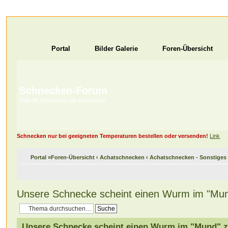
Portal
Bilder Galerie
Foren-Übersicht
Schnecken-Forum
Habt ihr Schnecken als Haustiere?
Schnecken nur bei geeigneten Temperaturen bestellen oder versenden!
Link
Portal
»
Foren-Übersicht
‹
Achatschnecken
‹
Achatschnecken - Sonstiges
Unsere Schnecke scheint einen Wurm im "Mu
Unsere Schnecke scheint einen Wurm im "Mund" 