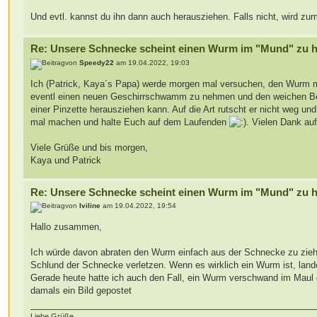
Und evtl. kannst du ihn dann auch herausziehen. Falls nicht, wird zumi
Re: Unsere Schnecke scheint einen Wurm im "Mund" zu 
von
Speedy22
am 19.04.2022, 19:03
Ich (Patrick, Kaya´s Papa) werde morgen mal versuchen, den Wurm m
eventl einen neuen Geschirrschwamm zu nehmen und den weichen Bere
einer Pinzette herausziehen kann. Auf die Art rutscht er nicht weg un
mal machen und halte Euch auf dem Laufenden
. Vielen Dank au
Viele Grüße und bis morgen,
Kaya und Patrick
Re: Unsere Schnecke scheint einen Wurm im "Mund" zu 
von
Iviline
am 19.04.2022, 19:54
Hallo zusammen,
Ich würde davon abraten den Wurm einfach aus der Schnecke zu zieh
Schlund der Schnecke verletzen. Wenn es wirklich ein Wurm ist, lan
Gerade heute hatte ich auch den Fall, ein Wurm verschwand im Maul de
damals ein Bild gepostet
Liebe Grüße