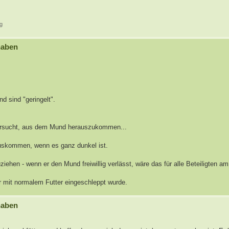
pg
haben
d sind "geringelt".
t versucht, aus dem Mund herauszukommen...
erauskommen, wenn es ganz dunkel ist.
uziehen - wenn er den Mund freiwillig verlässt, wäre das für alle Beteiligten a
 mit normalem Futter eingeschleppt wurde.
haben