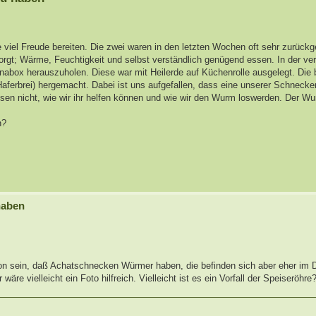
 viel Freude bereiten. Die zwei waren in den letzten Wochen oft sehr zurück
esorgt; Wärme, Feuchtigkeit und selbst verständlich genügend essen. In der 
nabox herauszuholen. Diese war mit Heilerde auf Küchenrolle ausgelegt. Die
Haferbrei) hergemacht. Dabei ist uns aufgefallen, dass eine unserer Schneck
sen nicht, wie wir ihr helfen können und wie wir den Wurm loswerden. Der W
n?
haben
chon sein, daß Achatschnecken Würmer haben, die befinden sich aber eher im 
 vielleicht ein Foto hilfreich. Vielleicht ist es ein Vorfall der Speiseröhre