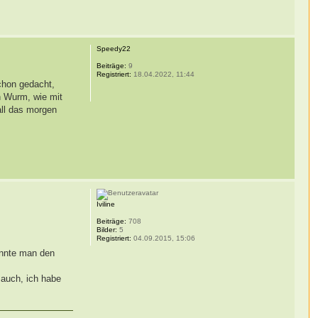
Speedy22
Beiträge:
9
Registriert:
18.04.2022, 11:44
chon gedacht,
n Wurm, wie mit
all das morgen
Iviline
Beiträge:
708
Bilder:
5
Registriert:
04.09.2015, 15:06
önnte man den
 auch, ich habe