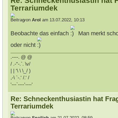
Re: Schneckenthusiastin hat 
Terrariumdek
von
Arol
am 13.07.2022, 10:13
Beobachte das einfach
Man merkt schon
oder nicht
.----. @ @
/ .-"-.`. \v/
| | '\ \ \_/ )
,-\ `-.' /.' /
'---`----'----'
Re: Schneckenthusiastin hat Fra
Terrariumdek
von
Snailish
am 21.07.2022, 08:59