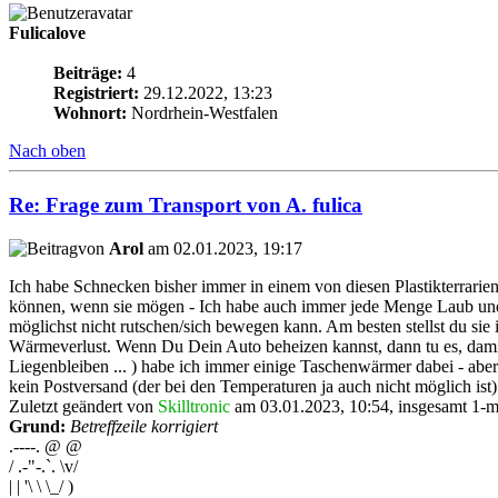
Fulicalove
Beiträge:
4
Registriert:
29.12.2022, 13:23
Wohnort:
Nordrhein-Westfalen
Nach oben
Re: Frage zum Transport von A. fulica
von
Arol
am 02.01.2023, 19:17
Ich habe Schnecken bisher immer in einem von diesen Plastikterrarien 
können, wenn sie mögen - Ich habe auch immer jede Menge Laub und 
möglichst nicht rutschen/sich bewegen kann. Am besten stellst du sie
Wärmeverlust. Wenn Du Dein Auto beheizen kannst, dann tu es, damit
Liegenbleiben ... ) habe ich immer einige Taschenwärmer dabei - aber
kein Postversand (der bei den Temperaturen ja auch nicht möglich is
Zuletzt geändert von
Skilltronic
am 03.01.2023, 10:54, insgesamt 1-m
Grund:
Betreffzeile korrigiert
.----. @ @
/ .-"-.`. \v/
| | '\ \ \_/ )