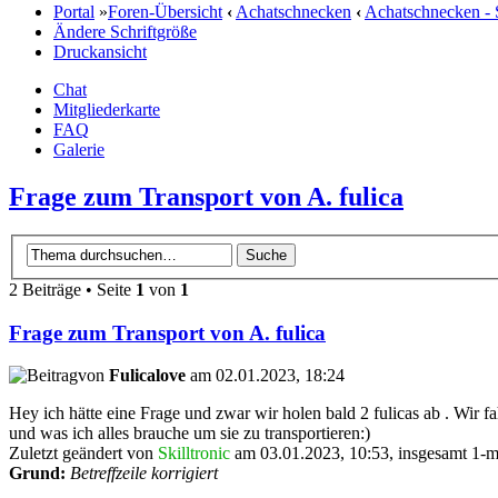
Portal
»
Foren-Übersicht
‹
Achatschnecken
‹
Achatschnecken - 
Ändere Schriftgröße
Druckansicht
Chat
Mitgliederkarte
FAQ
Galerie
Frage zum Transport von A. fulica
2 Beiträge • Seite
1
von
1
Frage zum Transport von A. fulica
von
Fulicalove
am 02.01.2023, 18:24
Hey ich hätte eine Frage und zwar wir holen bald 2 fulicas ab . Wir f
und was ich alles brauche um sie zu transportieren:)
Zuletzt geändert von
Skilltronic
am 03.01.2023, 10:53, insgesamt 1-m
Grund:
Betreffzeile korrigiert