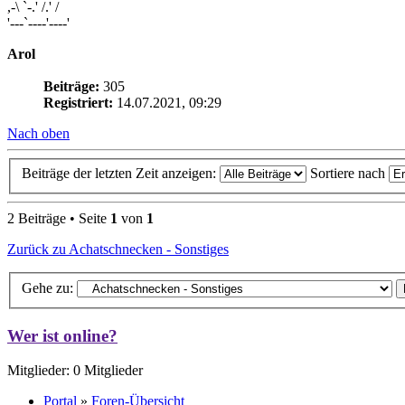
,-\ `-.' /.' /
'---`----'----'
Arol
Beiträge:
305
Registriert:
14.07.2021, 09:29
Nach oben
Beiträge der letzten Zeit anzeigen:
Sortiere nach
2 Beiträge • Seite
1
von
1
Zurück zu Achatschnecken - Sonstiges
Gehe zu:
Wer ist online?
Mitglieder: 0 Mitglieder
Portal
»
Foren-Übersicht