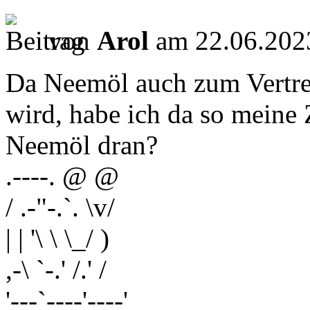
von
Arol
am 22.06.2023
Da Neemöl auch zum Vertr
wird, habe ich da so meine
Neemöl dran?
.----. @ @
/ .-"-.`. \v/
| | '\ \ \_/ )
,-\ `-.' /.' /
'---`----'----'