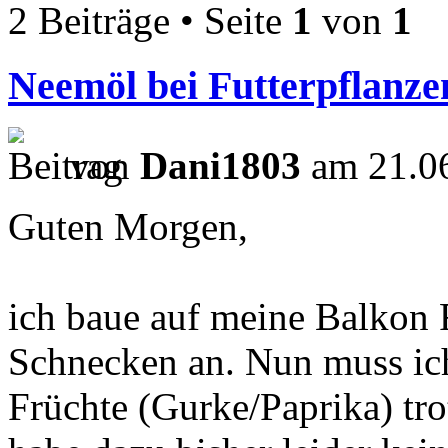
2 Beiträge • Seite
1
von
1
Neemöl bei Futterpflanze
von
Dani1803
am 21.06
Guten Morgen,
ich baue auf meine Balkon 
Schnecken an. Nun muss ich
Früchte (Gurke/Paprika) tr