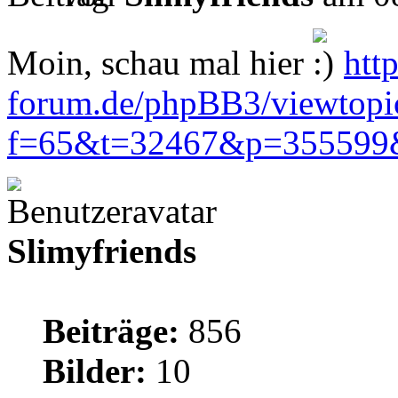
Moin, schau mal hier
htt
forum.de/phpBB3/viewtopi
f=65&t=32467&p=355599
Slimyfriends
Beiträge:
856
Bilder:
10