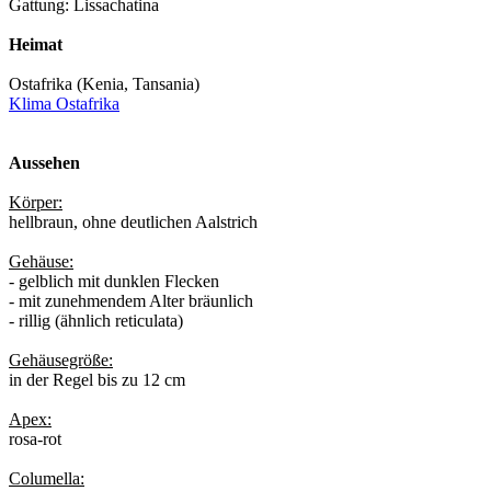
Gattung: Lissachatina
Heimat
Ostafrika (Kenia, Tansania)
Klima Ostafrika
Aussehen
Körper:
hellbraun, ohne deutlichen Aalstrich
Gehäuse:
- gelblich mit dunklen Flecken
- mit zunehmendem Alter bräunlich
- rillig (ähnlich reticulata)
Gehäusegröße:
in der Regel bis zu 12 cm
Apex:
rosa-rot
Columella: