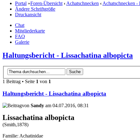
Portal
»
Foren-Übersicht
‹
Achatschnecken
‹
Achatschnecken - 
Ändere Schriftgröße
Druckansicht
Chat
Mitgliederkarte
FAQ
Galerie
Haltungsbericht - Lissachatina albopicta
1 Beitrag • Seite
1
von
1
Haltungsbericht - Lissachatina albopicta
von
Sandy
am 04.07.2016, 08:31
Lissachatina albopicta
(Smith,1878)
Familie: Achatinidae