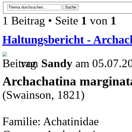
1 Beitrag • Seite
1
von
1
Haltungsbericht - Archac
von
Sandy
am 05.07.20
Archachatina marginat
(Swainson, 1821)
Familie: Achatinidae