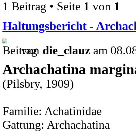
1 Beitrag • Seite
1
von
1
Haltungsbericht - Archac
von
die_clauz
am 08.08
Archachatina margina
(Pilsbry, 1909)
Familie: Achatinidae
Gattung: Archachatina