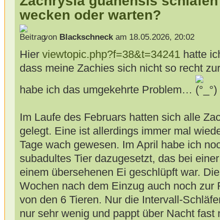
Zachrysia guanensis schlafen
wecken oder warten?
von
Blackschneck
am 18.05.2026, 20:02
Hier
viewtopic.php?f=38&t=34241
hatte ic
dass meine Zachies sich nicht so recht zu
habe ich das umgekehrte Problem…
Im Laufe des Februars hatten sich alle Za
gelegt. Eine ist allerdings immer mal wied
Tage wach gewesen. Im April habe ich noc
subadultes Tier dazugesetzt, das bei eine
einem übersehenen Ei geschlüpft war. Dies
Wochen nach dem Einzug auch noch zur Ru
von den 6 Tieren. Nur die Intervall-Schläfer
nur sehr wenig und pappt über Nacht fast 