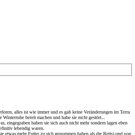
erloren, alles ist wie immer und es gab keine Veränderungen im Terra
e Winterruhe bereit machen und habe sie nicht gestört...
twas, eingegraben haben sie sich auch nicht mehr sondern lagen eben
finitiv lebendig waren.
sie etwas mehr Futter zu sich genommen haben als die Retis) und von