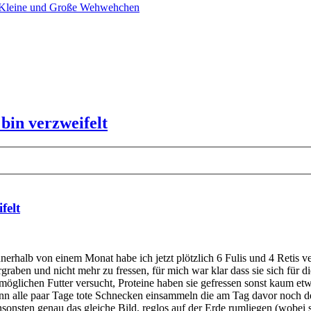
 Kleine und Große Wehwehchen
 bin verzweifelt
felt
nerhalb von einem Monat habe ich jetzt plötzlich 6 Fulis und 4 Retis v
graben und nicht mehr zu fressen, für mich war klar dass sie sich für di
m möglichen Futter versucht, Proteine haben sie gefressen sonst kaum e
dann alle paar Tage tote Schnecken einsammeln die am Tag davor noch de
sonsten genau das gleiche Bild, reglos auf der Erde rumliegen (wobei 