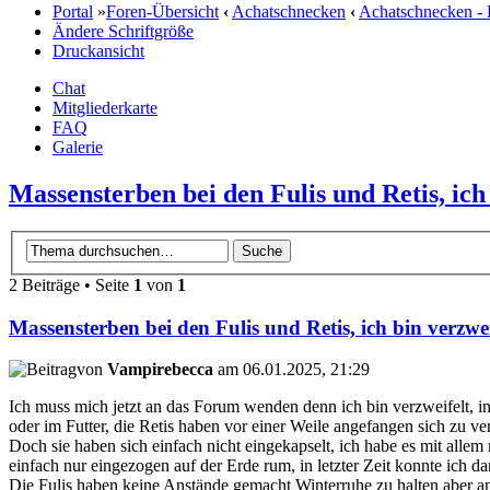
Portal
»
Foren-Übersicht
‹
Achatschnecken
‹
Achatschnecken -
Ändere Schriftgröße
Druckansicht
Chat
Mitgliederkarte
FAQ
Galerie
Massensterben bei den Fulis und Retis, ich
2 Beiträge • Seite
1
von
1
Massensterben bei den Fulis und Retis, ich bin verzwei
von
Vampirebecca
am 06.01.2025, 21:29
Ich muss mich jetzt an das Forum wenden denn ich bin verzweifelt, in
oder im Futter, die Retis haben vor einer Weile angefangen sich zu ver
Doch sie haben sich einfach nicht eingekapselt, ich habe es mit alle
einfach nur eingezogen auf der Erde rum, in letzter Zeit konnte ich 
Die Fulis haben keine Anstände gemacht Winterruhe zu halten aber an