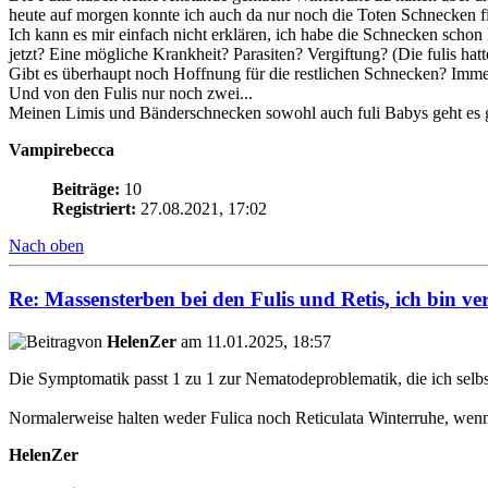
heute auf morgen konnte ich auch da nur noch die Toten Schnecken f
Ich kann es mir einfach nicht erklären, ich habe die Schnecken schon 
jetzt? Eine mögliche Krankheit? Parasiten? Vergiftung? (Die fulis hat
Gibt es überhaupt noch Hoffnung für die restlichen Schnecken? Imme
Und von den Fulis nur noch zwei...
Meinen Limis und Bänderschnecken sowohl auch fuli Babys geht es gu
Vampirebecca
Beiträge:
10
Registriert:
27.08.2021, 17:02
Nach oben
Re: Massensterben bei den Fulis und Retis, ich bin ve
von
HelenZer
am 11.01.2025, 18:57
Die Symptomatik passt 1 zu 1 zur Nematodeproblematik, die ich selbs
Normalerweise halten weder Fulica noch Reticulata Winterruhe, wen
HelenZer