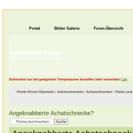
Portal
Bilder Galerie
Foren-Übersicht
Schnecken-Forum
Habt ihr Schnecken als Haustiere?
Schnecken nur bei geeigneten Temperaturen bestellen oder versenden!
Link
Portal
»
Foren-Übersicht
‹
Achatschnecken
‹
Achatschnecken - Kleine un
Angeknabberte Achatschnecke?