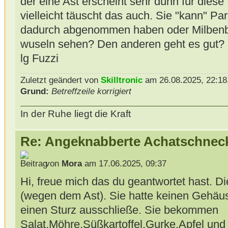
der eine Ast erscheint sehr dünn für die
vielleicht täuscht das auch. Sie "kann" P
dadurch abgenommen haben oder Milbenbe
wuseln sehen? Den anderen geht es gut?
lg Fuzzi
Zuletzt geändert von
Skilltronic
am 26.08.2025, 22:18,
Grund:
Betreffzeile korrigiert
In der Ruhe liegt die Kraft
Re: Angeknabberte Achatschnec
von
Mora
am 17.06.2025, 09:37
Hi, freue mich das du geantwortet hast. D
(wegen dem Ast). Sie hatte keinen Gehäu
einen Sturz ausschließe. Sie bekommen
Salat,Möhre,Süßkartoffel,Gurke,Apfel und