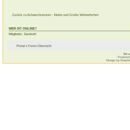
Zurück zu Achatschnecken - Kleine und Große Wehwehchen
WER IST ONLINE?
Mitglieder: SandraH
Portal
»
Foren-Übersicht
Bei 
Powered
Design by Graphi