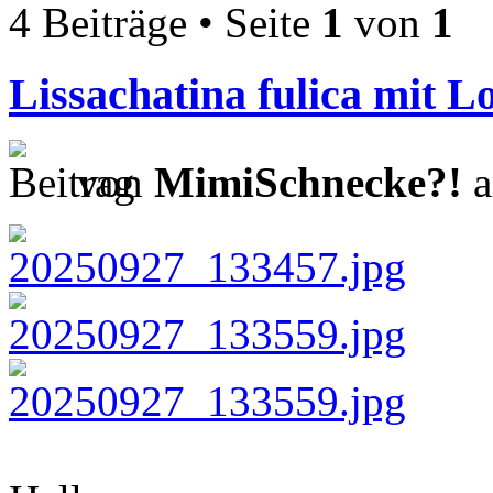
4 Beiträge • Seite
1
von
1
Lissachatina fulica mit 
von
MimiSchnecke?!
a