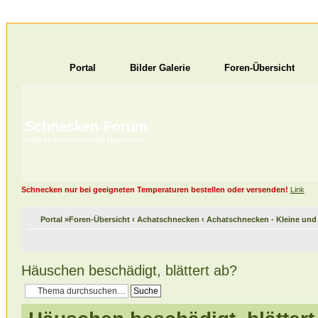
Portal
Bilder Galerie
Foren-Übersicht
Schnecken-Forum
Habt ihr Schnecken als Haustiere?
Schnecken nur bei geeigneten Temperaturen bestellen oder versenden!
Link
Portal
»
Foren-Übersicht
‹
Achatschnecken
‹
Achatschnecken - Kleine un
Häuschen beschädigt, blättert ab?