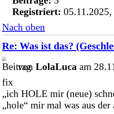
Beiträge:
5
Registriert:
05.11.2025,
Nach oben
Re: Was ist das? (Geschlec
von
LolaLuca
am 28.11
fix
„ich HOLE mir (neue) schne
„hole“ mir mal was aus de