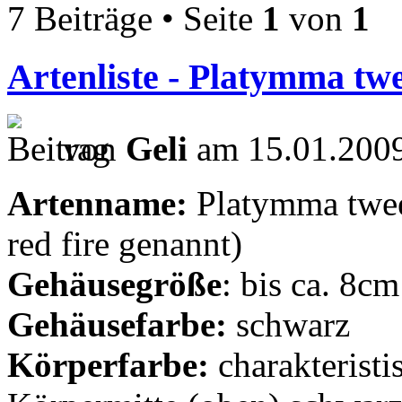
7 Beiträge • Seite
1
von
1
Artenliste - Platymma tw
von
Geli
am 15.01.2009
Artenname:
Platymma twee
red fire genannt)
Gehäusegröße
: bis ca. 8cm
Gehäusefarbe:
schwarz
Körperfarbe:
charakterist