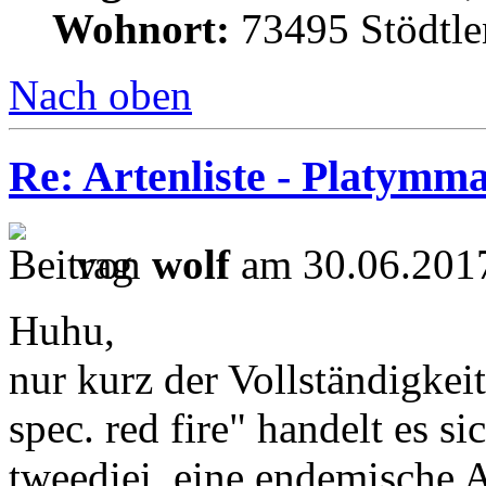
Wohnort:
73495 Stödtle
Nach oben
Re: Artenliste - Platymm
von
wolf
am 30.06.2017
Huhu,
nur kurz der Vollständigkei
spec. red fire" handelt es 
tweediei, eine endemische 