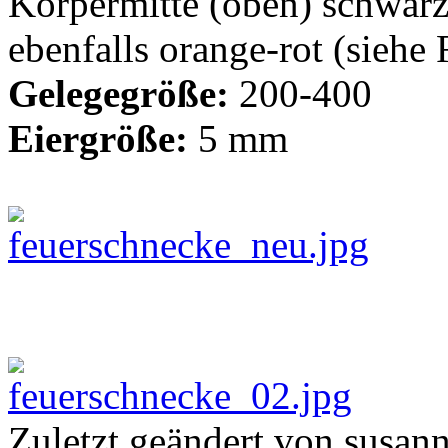
Körpermitte (oben) schwarz,
ebenfalls orange-rot (siehe 
Gelegegröße:
200-400
Eiergröße:
5 mm
Zuletzt geändert von susan