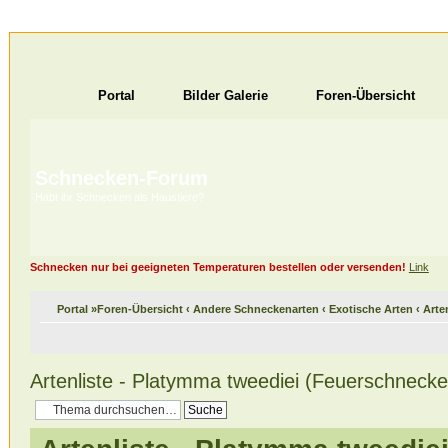
Portal
Bilder Galerie
Foren-Übersicht
Schnecken-Forum
Habt ihr Schnecken als Haustiere?
Schnecken nur bei geeigneten Temperaturen bestellen oder versenden!
Link
Portal
»
Foren-Übersicht
‹
Andere Schneckenarten
‹
Exotische Arten
‹
Arte
Artenliste - Platymma tweediei (Feuerschnecke