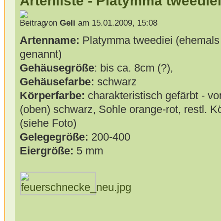
Artenliste - Platymma tweedie
von
Geli
am 15.01.2009, 15:08
Artenname:
Platymma tweediei (ehemals H
genannt)
Gehäusegröße
: bis ca. 8cm (?),
Gehäusefarbe:
schwarz
Körperfarbe:
charakteristisch gefärbt - v
(oben) schwarz, Sohle orange-rot, restl. K
(siehe Foto)
Gelegegröße:
200-400
Eiergröße:
5 mm