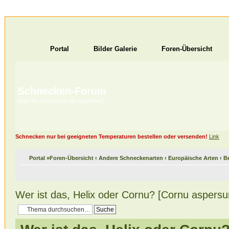
Portal
Bilder Galerie
Foren-Übersicht
Schnecken-Forum
Habt ihr Schnecken als Haustiere?
Schnecken nur bei geeigneten Temperaturen bestellen oder versenden!
Link
Portal
»
Foren-Übersicht
‹
Andere Schneckenarten
‹
Europäische Arten
‹
B
Wer ist das, Helix oder Cornu? [Cornu aspers