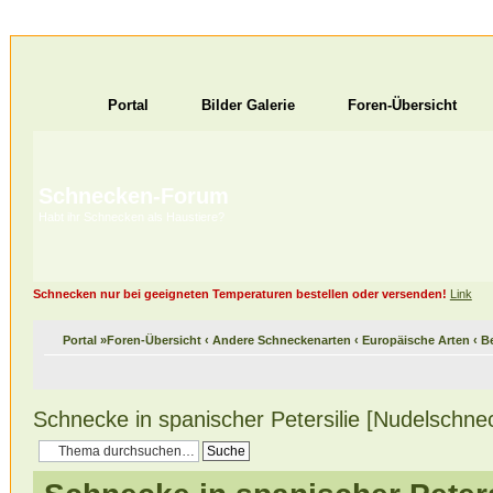
Portal
Bilder Galerie
Foren-Übersicht
Schnecken-Forum
Habt ihr Schnecken als Haustiere?
Schnecken nur bei geeigneten Temperaturen bestellen oder versenden!
Link
Portal
»
Foren-Übersicht
‹
Andere Schneckenarten
‹
Europäische Arten
‹
B
Schnecke in spanischer Petersilie [Nudelschne