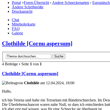
Portal
»
Foren-Übersicht
‹
Andere Schneckenarten
‹
Europäisch
Ändere Schriftgröße
Druckansicht
Chat
Mitgliederkarte
FAQ
Galerie
Clothilde [Cornu aspersum]
4 Beiträge • Seite
1
von
1
Clothilde [Cornu aspersum]
von
Clothilde
am 12.04.2024, 18:00
Hallo,
ich bin Verena und habe ein Terrarium mit Bänderschnecken. Im Deze
Die Überlebenschancen waren nahe Null, so dass ich entschieden hatte
ich aber erst mal wissen, was für eine Schnecke sie überhaupt ist.