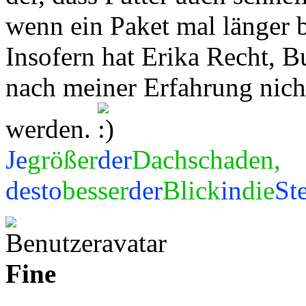
wenn ein Paket mal länger b
Insofern hat Erika Recht, 
nach meiner Erfahrung nich
werden.
Je
größer
der
Dachschaden,
desto
besser
der
Blick
in
die
St
Fine