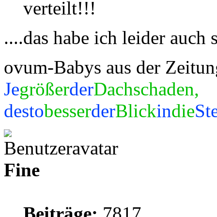
verteilt!!!
....das habe ich leider auch
ovum-Babys aus der Zeitu
Je
größer
der
Dachschaden,
desto
besser
der
Blick
in
die
St
Fine
Beiträge:
7817