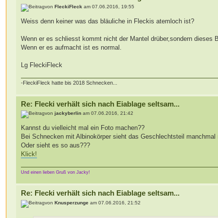
von
FleckiFleck
am 07.06.2016, 19:55
Weiss denn keiner was das bläuliche in Fleckis atemloch ist?
Wenn er es schliesst kommt nicht der Mantel drüber,sondern dieses Bl
Wenn er es aufmacht ist es normal.
Lg FleckiFleck
-FleckiFleck hatte bis 2018 Schnecken...
Re: Flecki verhält sich nach Eiablage seltsam...
von
jackyberlin
am 07.06.2016, 21:42
Kannst du vielleicht mal ein Foto machen??
Bei Schnecken mit Albinokörper sieht das Geschlechtsteil manchmal na
Oder sieht es so aus???
Klick!
Und einen lieben Gruß von Jacky!
Re: Flecki verhält sich nach Eiablage seltsam...
von
Knusperzunge
am 07.06.2016, 21:52