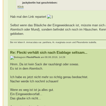
jackyberlin hat geschrieben:
Klick
Hab mal den Link repariert
Selbst wenn das Bläuliche der Eingeweidesack ist, müsste man sich ab
Atemloch oder Mund), sondern befindet sich noch im Häuschen. Ken
geblieben.
Bei mir leben A. immaculata var. panthera, Ar. marginata ovum und Pleurodonte isabella.
Re: Flecki verhält sich nach Eiablage seltsam...
von
FleckiFleck
am 08.06.2016, 14:29
Hmm..Da ist kein Sack der raushängt oder sowas.
Es ist in dem Atemloch.
Ich habe es jetzt nicht mehr so richtig genau beobachtet.
Nacher werde Ich nochml schauen!
Wenn es weg ist ist ja alles gut.
Ein Eingeweidevorfall...
Das glaube ich nicht...