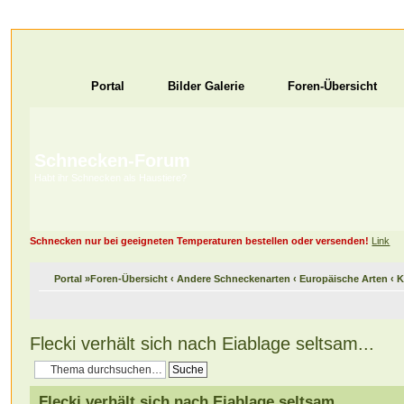
Portal
Bilder Galerie
Foren-Übersicht
Schnecken-Forum
Habt ihr Schnecken als Haustiere?
Schnecken nur bei geeigneten Temperaturen bestellen oder versenden!
Link
Portal
»
Foren-Übersicht
‹
Andere Schneckenarten
‹
Europäische Arten
‹
K
Flecki verhält sich nach Eiablage seltsam...
Flecki verhält sich nach Eiablage seltsam...