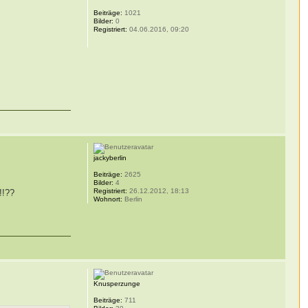
Beiträge:
1021
Bilder:
0
Registriert:
04.06.2016, 09:20
jackyberlin
Beiträge:
2625
Bilder:
4
Registriert:
26.12.2012, 18:13
!!??
Wohnort:
Berlin
Knusperzunge
Beiträge:
711