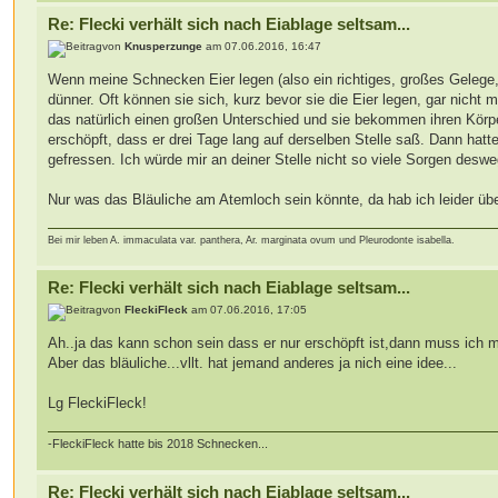
Re: Flecki verhält sich nach Eiablage seltsam...
von
Knusperzunge
am 07.06.2016, 16:47
Wenn meine Schnecken Eier legen (also ein richtiges, großes Gelege, 
dünner. Oft können sie sich, kurz bevor sie die Eier legen, gar nicht 
das natürlich einen großen Unterschied und sie bekommen ihren Körp
erschöpft, dass er drei Tage lang auf derselben Stelle saß. Dann hat
gefressen. Ich würde mir an deiner Stelle nicht so viele Sorgen deswe
Nur was das Bläuliche am Atemloch sein könnte, da hab ich leider üb
Bei mir leben A. immaculata var. panthera, Ar. marginata ovum und Pleurodonte isabella.
Re: Flecki verhält sich nach Eiablage seltsam...
von
FleckiFleck
am 07.06.2016, 17:05
Ah..ja das kann schon sein dass er nur erschöpft ist,dann muss ich m
Aber das bläuliche...vllt. hat jemand anderes ja nich eine idee...
Lg FleckiFleck!
-FleckiFleck hatte bis 2018 Schnecken...
Re: Flecki verhält sich nach Eiablage seltsam...