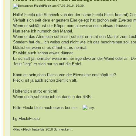
von
FleckiFleck
am 07.06.2016, 16:39
Hallo! Flecki (die Schneck von der der name Flecki-Fleck kommt) C
Verhält sich seit dem er gestern Eier gelegt hat (schon sein Zweites 
Wenn er schläft ist der Körper normalerweise noch etwas draussen.
Nun sehe ich nurnoch den Mantel.
Wenn er das Atemloch schliesst,schiebt er nicht den Mantel zum Loc
Sondern hat da...Ich weiss grad nicht wie ich das beschreiben soll,s
bläuliches,wenn er es öffnet ist es normal.
Er wirkt auch schon etwas dünner.
Er schläft ja normaler weise immer irgendwo an der Wand oder am Dec
Jetzt "legt" er sich nur so auf die Erde!
Kann es sein,dass Flecki von der Eiersuche erschöpft ist?
Flecki ist ja auch schon ziemlich alt.
Hoffentlich stirbt er nicht!
Wenn doch,schreibe ich es dann in der RBB...
Bitte Flecki bleib noch etwas bei mir....
Lg FleckiFlecki
-FleckiFleck hatte bis 2018 Schnecken...