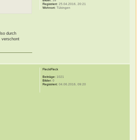
Bilder:
39
Registriert:
25.04.2016, 20:21
Wohnort:
Tübingen
lso durch
k verschont
FleckiFleck
Beiträge:
1021
Bilder:
0
Registriert:
04.06.2016, 09:20