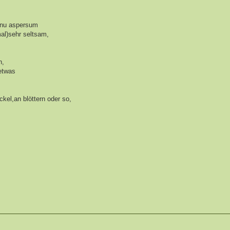
ornu aspersum
mal)sehr seltsam,
h,
oetwas
kel,an blöttern oder so,