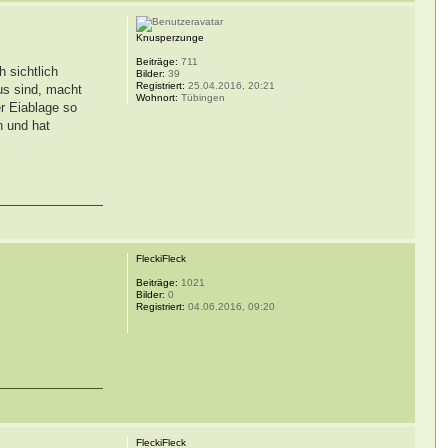
Knusperzunge
Beiträge:
711
 sichtlich
Bilder:
39
Registriert:
25.04.2016, 20:21
aus sind, macht
Wohnort:
Tübingen
r Eiablage so
n und hat
FleckiFleck
Beiträge:
1021
Bilder:
0
Registriert:
04.06.2016, 09:20
FleckiFleck