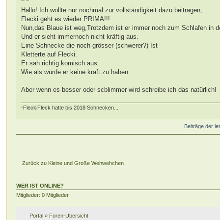
Hallo! Ich wollte nur nochmal zur vollständigkeit dazu beitragen,
Flecki geht es wieder PRIMA!!!
Nun,das Blaue ist weg,Trotzdem ist er immer noch zum Schlafen in d
Und er sieht immernoch nicht kräftig aus.
Eine Schnecke die noch grösser (schwerer?) Ist
Kletterte auf Flecki.
Er sah richtig komisch aus.
Wie als würde er keine kraft zu haben.
Aber wenn es besser oder scblimmer wird schreibe ich das natürlich!
-FleckiFleck hatte bis 2018 Schnecken...
Beiträge der le
Zurück zu Kleine und Große Wehwehchen
WER IST ONLINE?
Mitglieder: 0 Mitglieder
Portal
»
Foren-Übersicht