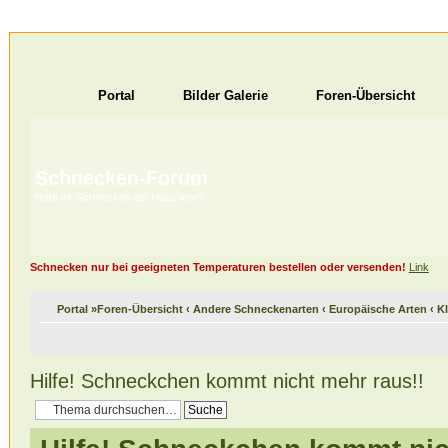
Portal
Bilder Galerie
Foren-Übersicht
Schnecken-Forum
Habt ihr Schnecken als Haustiere?
Schnecken nur bei geeigneten Temperaturen bestellen oder versenden!
Link
Portal
»
Foren-Übersicht
‹
Andere Schneckenarten
‹
Europäische Arten
‹
K
Hilfe! Schneckchen kommt nicht mehr raus!!