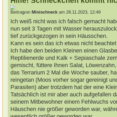
Hilfe! Schneckchen kommt nic
von
Minischneck
am 28.11.2023, 12:49
Ich weiß nicht was ich falsch gemacht ha
nun seit 3 Tagen mit Wasser herauszulock
tief zurückgezogen in sein Häusschen.
Kann es sein das ich etwas nicht beachte
Ich habe den beiden Kleinen einen Glasbe
Reptilienerde und Kalk + Sepiaschale zer
gemischt, füttere Ihnen Salat, Löwenzah
das Terrarium 2 Mal die Woche sauber, h
reingetan (Moos vorher sogar gereinigt u
Parasiten) aber trotzdem hat der eine Klei
Tatsächlich ist mir aber auch aufgefallen 
seinem Mitbewohner einem Fehlwuchs vorn
Häuschen nie größer geworden war, währ
wesentlich größer geworden war.