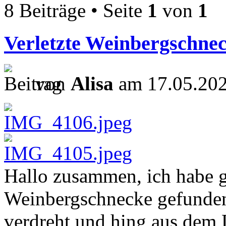
8 Beiträge • Seite
1
von
1
Verletzte Weinbergschne
von
Alisa
am 17.05.202
Hallo zusammen, ich habe ge
Weinbergschnecke gefunden.
verdreht und hing aus dem 