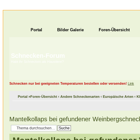
Portal
Bilder Galerie
Foren-Übersicht
Schnecken-Forum
Habt ihr Schnecken als Haustiere?
Schnecken nur bei geeigneten Temperaturen bestellen oder versenden!
Link
Portal
»
Foren-Übersicht
‹
Andere Schneckenarten
‹
Europäische Arten
‹
K
Mantelkollaps bei gefundener Weinbergschnec