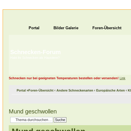
Portal
Bilder Galerie
Foren-Übersicht
Schnecken-Forum
Habt ihr Schnecken als Haustiere?
Schnecken nur bei geeigneten Temperaturen bestellen oder versenden!
Link
Portal
»
Foren-Übersicht
‹
Andere Schneckenarten
‹
Europäische Arten
‹
K
Mund geschwollen