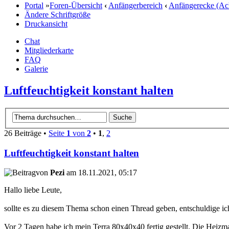
Portal
»
Foren-Übersicht
‹
Anfängerbereich
‹
Anfängerecke (Ac
Ändere Schriftgröße
Druckansicht
Chat
Mitgliederkarte
FAQ
Galerie
Luftfeuchtigkeit konstant halten
26 Beiträge •
Seite
1
von
2
•
1
,
2
Luftfeuchtigkeit konstant halten
von
Pezi
am 18.11.2021, 05:17
Hallo liebe Leute,
sollte es zu diesem Thema schon einen Thread geben, entschuldige ic
Vor 2 Tagen habe ich mein Terra 80x40x40 fertig gestellt. Die Heizm