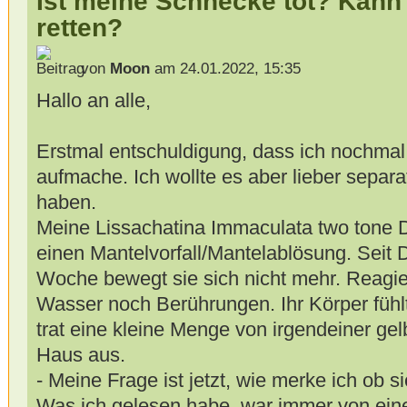
Ist meine Schnecke tot? Kann
retten?
von
Moon
am 24.01.2022, 15:35
Hallo an alle,
Erstmal entschuldigung, dass ich nochma
aufmache. Ich wollte es aber lieber sepa
haben.
Meine Lissachatina Immaculata two tone D
einen Mantelvorfall/Mantelablösung. Seit D
Woche bewegt sie sich nicht mehr. Reagier
Wasser noch Berührungen. Ihr Körper fühlt
trat eine kleine Menge von irgendeiner gel
Haus aus.
- Meine Frage ist jetzt, wie merke ich ob sie
Was ich gelesen habe, war immer von ei