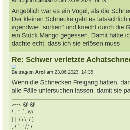
von
Carla3012
am 23.06.2023, 14:18
Angeblich war es ein Vogel, als die Schn
Der kleinen Schnecke geht es tatsächlich 
irgendwie "sortiert“ und kriecht durch die
ein Stück Mango gegessen. Damit hätte ic
dachte echt, dass ich sie erlösen muss
Re: Schwer verletzte Achatschne
von
Arol
am 23.06.2023, 14:35
Wenn die Schnecken Freigang hatten, dann
alle Fälle untersuchen lassen, damit sie pa
.----. @ @
/ .-"-.`. \v/
| | '\ \ \_/ )
,-\ `-.' /.' /