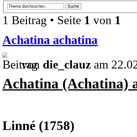
1 Beitrag • Seite
1
von
1
Achatina achatina
von
die_clauz
am 22.02
Achatina (Achatina) 
Linné (1758)