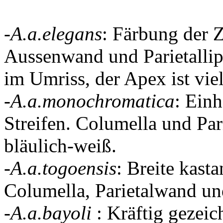
-
A.a.elegans
: Färbung der 
Aussenwand und Parietallip
im Umriss, der Apex ist viel
-
A.a.monochromatica
: Einh
Streifen. Columella und Pa
bläulich-weiß.
-
A.a.togoensis
: Breite kast
Columella, Parietalwand un
-
A.a.bayoli
: Kräftig gezeic