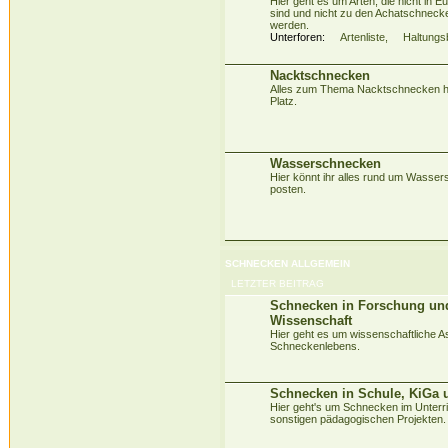
Hier geht es um Arten, die nicht in 
sind und nicht zu den Achatschneck
werden.
Unterforen:
Artenliste
,
Haltungs
Nacktschnecken
Alles zum Thema Nacktschnecken ha
Platz.
Wasserschnecken
Hier könnt ihr alles rund um Wasse
posten.
SCHNECKEN ALLGEMEIN
LETZTER BEITRAG
Schnecken in Forschung un
Wissenschaft
Hier geht es um wissenschaftliche A
Schneckenlebens.
Schnecken in Schule, KiGa 
Hier geht's um Schnecken im Unterri
sonstigen pädagogischen Projekten.