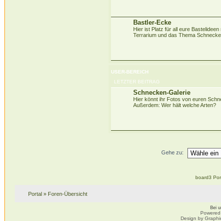
Bastler-Ecke
Hier ist Platz für all eure Bastelidee
Terrarium und das Thema Schnecke
USER-BEREICH
LETZTER BEITRAG
Schnecken-Galerie
Hier könnt ihr Fotos von euren Sch
Außerdem: Wer hält welche Arten?
Gehe zu:
board3 Por
Portal
»
Foren-Übersicht
Bei 
Powered
Design by Graphi