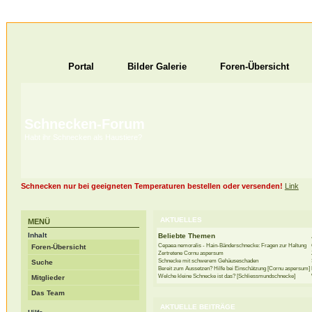
Portal
Bilder Galerie
Foren-Übersicht
Schnecken-Forum
Habt ihr Schnecken als Haustiere?
Schnecken nur bei geeigneten Temperaturen bestellen oder versenden!
Link
AKTUELLES
MENÜ
Inhalt
Beliebte Themen
Cepaea nemoralis - Hain-Bänderschnecke: Fragen zur Haltung
Foren-Übersicht
Zertretene Cornu aspersum
Schnecke mit schwerem Gehäuseschaden
Suche
Bereit zum Aussetzen? Hilfe bei Einschätzung [Cornu aspersum]
Welche kleine Schnecke ist das? [Schliessmundschnecke]
Mitglieder
Das Team
AKTUELLE BEITRÄGE