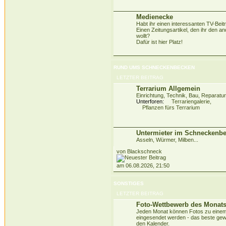
Medienecke
Habt ihr einen interessanten TV-Beit
Einen Zeitungsartikel, den ihr den a
wollt?
Dafür ist hier Platz!
RUND UMS SCHNECKENBECKEN
LETZTER BEITRAG
Terrarium Allgemein
Einrichtung, Technik, Bau, Reparatur
Unterforen:
Terrariengalerie
,
Pflanzen fürs Terrarium
Untermieter im Schneckenb
Asseln, Würmer, Milben...
von Blackschneck
am 06.08.2026, 21:50
SONSTIGES
LETZTER BEITRAG
Foto-Wettbewerb des Monat
Jeden Monat können Fotos zu eine
eingesendet werden - das beste gew
den Kalender.