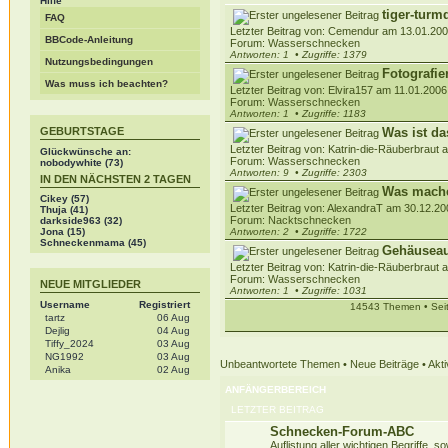
Hilfe
tiger-turm
FAQ
Letzter Beitrag von: Cemendur am 13.01.200
BBCode-Anleitung
Forum:
Wasserschnecken
Antworten: 1
• Zugriffe: 1379
Nutzungsbedingungen
Fotografi
Was muss ich beachten?
Letzter Beitrag von: Elvira157 am 11.01.2006
Forum:
Wasserschnecken
Antworten: 1
• Zugriffe: 1183
Was ist da
GEBURTSTAGE
Letzter Beitrag von: Katrin-die-Räuberbraut 
Glückwünsche an:
Forum:
Wasserschnecken
nobodywhite (73)
Antworten: 9
• Zugriffe: 2303
IN DEN NÄCHSTEN 2 TAGEN
Was mache
Cikey
(57)
Letzter Beitrag von: AlexandraT am 30.12.20
Thuja
(41)
Forum:
Nacktschnecken
darkside963
(32)
Antworten: 2
• Zugriffe: 1722
Jona
(15)
Schneckenmama
(45)
Gehäuseau
Letzter Beitrag von: Katrin-die-Räuberbraut 
Forum:
Wasserschnecken
NEUE MITGLIEDER
Antworten: 1
• Zugriffe: 1031
Username
Registriert
14543 Themen • Sei
tartz
06 Aug
Dejlig
04 Aug
Tiffy_2024
03 Aug
NG1992
03 Aug
Unbeantwortete Themen
•
Neue Beiträge
•
Akt
Anika
02 Aug
ANFÄNGERBEREICH
LETZTER BEITRAG
Schnecken-Forum-ABC
Auflistung aller wichtigen Begriffe,