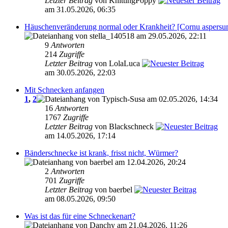
Letzter Beitrag
von KnittingPoppy
am 31.05.2026, 06:35
Häuschenveränderung normal oder Krankheit? [Cornu aspersu
von stella_140518 am 29.05.2026, 22:11
9
Antworten
214
Zugriffe
Letzter Beitrag
von LolaLuca
am 30.05.2026, 22:03
Mit Schnecken anfangen
1
,
2
von Typisch-Susa am 02.05.2026, 14:34
16
Antworten
1767
Zugriffe
Letzter Beitrag
von Blackschneck
am 14.05.2026, 17:14
Bänderschnecke ist krank, frisst nicht, Würmer?
von baerbel am 12.04.2026, 20:24
2
Antworten
701
Zugriffe
Letzter Beitrag
von baerbel
am 08.05.2026, 09:50
Was ist das für eine Schneckenart?
von Danchy am 21.04.2026, 11:26