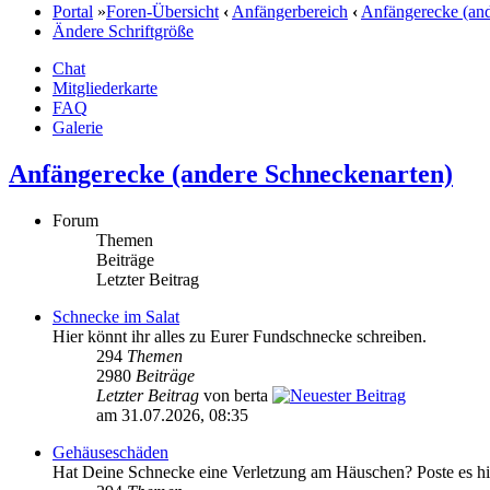
Portal
»
Foren-Übersicht
‹
Anfängerbereich
‹
Anfängerecke (and
Ändere Schriftgröße
Chat
Mitgliederkarte
FAQ
Galerie
Anfängerecke (andere Schneckenarten)
Forum
Themen
Beiträge
Letzter Beitrag
Schnecke im Salat
Hier könnt ihr alles zu Eurer Fundschnecke schreiben.
294
Themen
2980
Beiträge
Letzter Beitrag
von berta
am 31.07.2026, 08:35
Gehäuseschäden
Hat Deine Schnecke eine Verletzung am Häuschen? Poste es hi