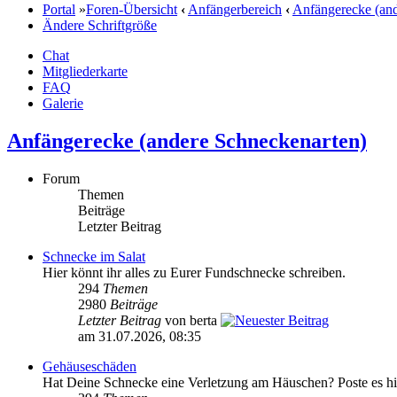
Portal
»
Foren-Übersicht
‹
Anfängerbereich
‹
Anfängerecke (and
Ändere Schriftgröße
Chat
Mitgliederkarte
FAQ
Galerie
Anfängerecke (andere Schneckenarten)
Forum
Themen
Beiträge
Letzter Beitrag
Schnecke im Salat
Hier könnt ihr alles zu Eurer Fundschnecke schreiben.
294
Themen
2980
Beiträge
Letzter Beitrag
von berta
am 31.07.2026, 08:35
Gehäuseschäden
Hat Deine Schnecke eine Verletzung am Häuschen? Poste es hi