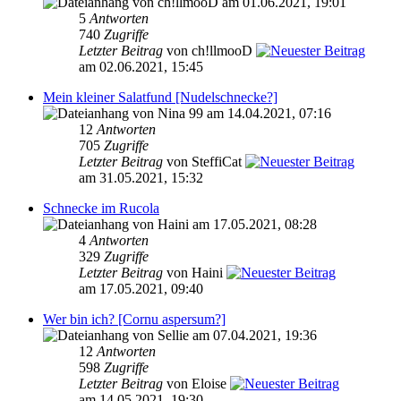
von ch!llmooD am 01.06.2021, 19:01
5
Antworten
740
Zugriffe
Letzter Beitrag
von ch!llmooD
am 02.06.2021, 15:45
Mein kleiner Salatfund [Nudelschnecke?]
von Nina 99 am 14.04.2021, 07:16
12
Antworten
705
Zugriffe
Letzter Beitrag
von SteffiCat
am 31.05.2021, 15:32
Schnecke im Rucola
von Haini am 17.05.2021, 08:28
4
Antworten
329
Zugriffe
Letzter Beitrag
von Haini
am 17.05.2021, 09:40
Wer bin ich? [Cornu aspersum?]
von Sellie am 07.04.2021, 19:36
12
Antworten
598
Zugriffe
Letzter Beitrag
von Eloise
am 14.05.2021, 19:30