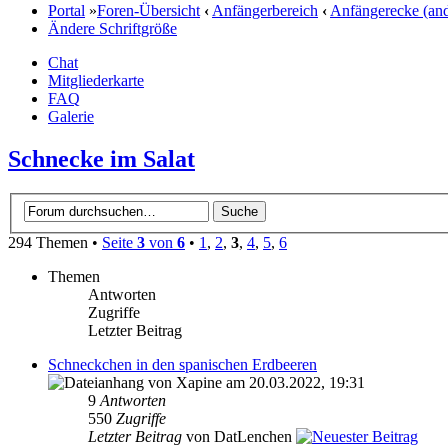
Portal
»
Foren-Übersicht
‹
Anfängerbereich
‹
Anfängerecke (and
Ändere Schriftgröße
Chat
Mitgliederkarte
FAQ
Galerie
Schnecke im Salat
294 Themen •
Seite
3
von
6
•
1
,
2
,
3
,
4
,
5
,
6
Themen
Antworten
Zugriffe
Letzter Beitrag
Schneckchen in den spanischen Erdbeeren
von Xapine am 20.03.2022, 19:31
9
Antworten
550
Zugriffe
Letzter Beitrag
von DatLenchen