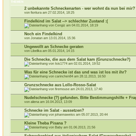
THEMEN
2 unbekannte Schneckenarten - wer wohnt da nun bei mir?
von fioritura am 27.02.2014, 18:25
Findelkind im Salat --> schlechter Zustand :(
von Cengiz am 04.01.2014, 18:19
Noch ein Findelkind
von Jonatan am 13.01.2014, 15:36
Ungewollt an Schnecke geraten
von Libellka am 05.01.2014, 14:15
Die Schnecke, die aus dem Salat kam (Grunzschnecke?)
von Isis1774 am 02.01.2014, 19:52
Was für eine Schnecke ist das und was ist los mit ihr?
von carinchen84 am 28.11.2013, 16:50
Grunzschnecke aus Lollo-Rosso-Salat
von firemouse am 24.01.2013, 17:40
Nudelschnecke (?) gefunden. Bitte Bestimmungshilfe + Fra
von aliena am 16.04.2013, 13:09
Schnecke im Salat - aussetzen?
von johannaweiss am 05.07.2013, 20:44
Kleine Theba Pisana ?
von Baby am 01.06.2013, 21:56
Schneckenkind aus italienischem Salat (Grunzschnecke)