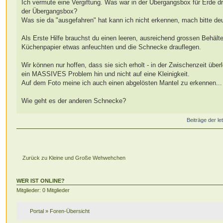
Ich vermute eine Vergiftung. Was war in der Übergangsbox für Erde dr
der Übergangsbox?
Was sie da "ausgefahren" hat kann ich nicht erkennen, mach bitte deu
Als Erste Hilfe brauchst du einen leeren, ausreichend grossen Behäl
Küchenpapier etwas anfeuchten und die Schnecke drauflegen.
Wir können nur hoffen, dass sie sich erholt - in der Zwischenzeit üb
ein MASSIVES Problem hin und nicht auf eine Kleinigkeit.
Auf dem Foto meine ich auch einen abgelösten Mantel zu erkennen... 
Wie geht es der anderen Schnecke?
Beiträge der le
Zurück zu Kleine und Große Wehwehchen
WER IST ONLINE?
Mitglieder: 0 Mitglieder
Portal
»
Foren-Übersicht