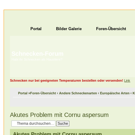
Portal
Bilder Galerie
Foren-Übersicht
Schnecken-Forum
Habt ihr Schnecken als Haustiere?
Schnecken nur bei geeigneten Temperaturen bestellen oder versenden!
Link
Portal
»
Foren-Übersicht
‹
Andere Schneckenarten
‹
Europäische Arten
‹
K
Akutes Problem mit Cornu aspersum
Akutes Problem mit Cornu aspersum