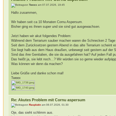
von
Tweex
am 07.07.2026, 19:45
Hallo zusammen,
Wir haben seit ca 10 Monaten Cornu Aspersum.
Bisher ging es ihnen super und sie sind gut ausgewachsen.
Jetzt haben wir akut folgendes Problem:
Während dem Terrarium sauber machen waren die Schnecken 2 Tage in
Seit dem Zurücksetzen gestern Abend in das alte Terrarium scheint es
Sie liegt halb aus dem Haus draußen, unbewegt seit gestern auf der S
Sind das ihre Genitalien, die sie da ausgefahren hat? Auf jeden Fall pu
Das heißt ja, sie lebt noch…? Wir würden sie so gerne wieder aufpäpp
Was können wir denn da machen?
Liebe Grüße und danke schon mal!
Tweex
Re: Akutes Problem mit Cornu aspersum
von
Rasplutin
am 08.07.2026, 01:30
Oje, das sieht schlimm aus.