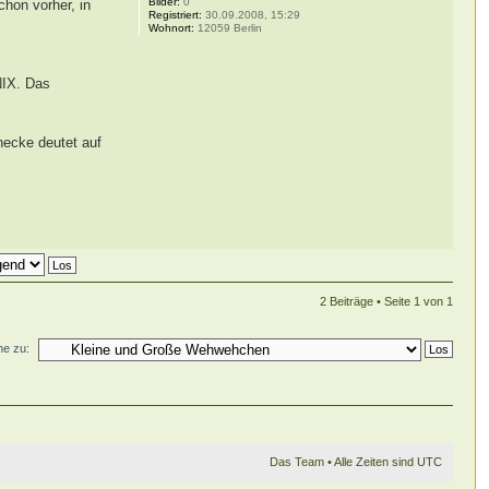
Bilder:
0
chon vorher, in
Registriert:
30.09.2008, 15:29
Wohnort:
12059 Berlin
NIX. Das
necke deutet auf
2 Beiträge • Seite
1
von
1
e zu:
Das Team
• Alle Zeiten sind UTC