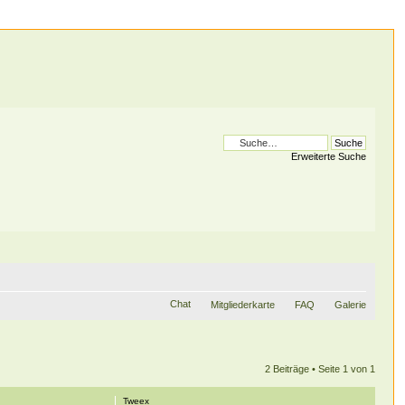
Erweiterte Suche
Chat
Mitgliederkarte
FAQ
Galerie
2 Beiträge • Seite
1
von
1
Tweex