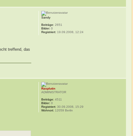
Sandy
Beiträge:
2651
Bilder:
0
Registriert:
19.09.2008, 12:24
cht treffend, das
Rasplutin
ADMINISTRATOR
Beiträge:
4511
Bilder:
0
Registriert:
30.09.2008, 15:29
Wohnort:
12059 Berlin