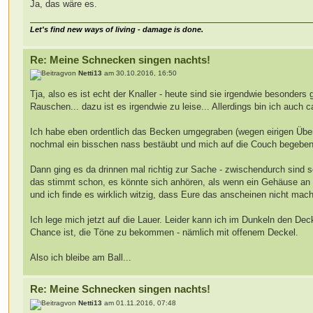
Ja, das wäre es.
Let's find new ways of living - damage is done.
Re: Meine Schnecken singen nachts!
von
Netti13
am 30.10.2016, 16:50
Tja, also es ist echt der Knaller - heute sind sie irgendwie besonder
Rauschen... dazu ist es irgendwie zu leise... Allerdings bin ich auch c
Ich habe eben ordentlich das Becken umgegraben (wegen eirigen Über
nochmal ein bisschen nass bestäubt und mich auf die Couch begeben
Dann ging es da drinnen mal richtig zur Sache - zwischendurch sind 
das stimmt schon, es könnte sich anhören, als wenn ein Gehäuse an de
und ich finde es wirklich witzig, dass Eure das anscheinen nicht mac
Ich lege mich jetzt auf die Lauer. Leider kann ich im Dunkeln den De
Chance ist, die Töne zu bekommen - nämlich mit offenem Deckel.
Also ich bleibe am Ball...
Re: Meine Schnecken singen nachts!
von
Netti13
am 01.11.2016, 07:48