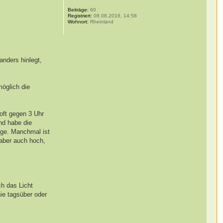
Beiträge:
60
Registriert:
08.08.2016, 14:58
Wohnort:
Rheinland
anders hinlegt,
möglich die
oft gegen 3 Uhr
und habe die
lage. Manchmal ist
 aber auch hoch,
ch das Licht
ie tagsüber oder