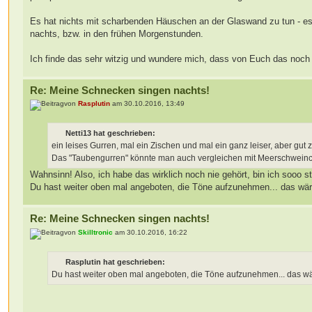
Es hat nichts mit scharbenden Häuschen an der Glaswand zu tun - es 
nachts, bzw. in den frühen Morgenstunden.
Ich finde das sehr witzig und wundere mich, dass von Euch das noch 
Re: Meine Schnecken singen nachts!
von
Rasplutin
am 30.10.2016, 13:49
Netti13 hat geschrieben:
ein leises Gurren, mal ein Zischen und mal ein ganz leiser, aber gut
Das "Taubengurren" könnte man auch vergleichen mit Meerschwein
Wahnsinn! Also, ich habe das wirklich noch nie gehört, bin ich sooo 
Du hast weiter oben mal angeboten, die Töne aufzunehmen... das wäre
Re: Meine Schnecken singen nachts!
von
Skilltronic
am 30.10.2016, 16:22
Rasplutin hat geschrieben:
Du hast weiter oben mal angeboten, die Töne aufzunehmen... das wär