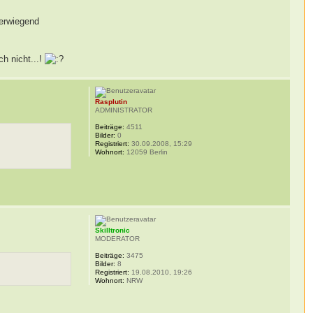
berwiegend
h nicht...!
Rasplutin
ADMINISTRATOR
Beiträge:
4511
Bilder:
0
Registriert:
30.09.2008, 15:29
Wohnort:
12059 Berlin
Skilltronic
MODERATOR
Beiträge:
3475
Bilder:
8
Registriert:
19.08.2010, 19:26
Wohnort:
NRW