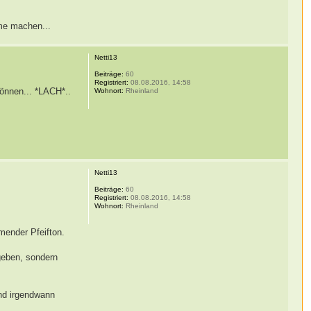
hme machen...
Netti13
Beiträge:
60
Registriert:
08.08.2016, 14:58
können... *LACH*..
Wohnort:
Rheinland
Netti13
Beiträge:
60
Registriert:
08.08.2016, 14:58
Wohnort:
Rheinland
hmender Pfeifton.
geben, sondern
und irgendwann