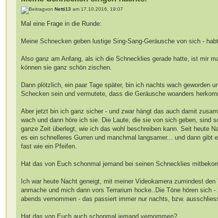
von
Netti13
am 17.10.2016, 19:07
Mal eine Frage in die Runde:
Meine Schnecken geben lustige Sing-Sang-Geräusche von sich - hab
Also ganz am Anfang, als ich die Schnecklies gerade hatte, ist mir m
können sie ganz schön zischen.
Dann plötzlich, ein paar Tage später, bin ich nachts wach geworden 
Schecken sein und vermutete, dass die Geräusche woanders herko
Aber jetzt bin ich ganz sicher - und zwar hängt das auch damit zus
wach und dann höre ich sie. Die Laute, die sie von sich geben, sind s
ganze Zeit überlegt, wie ich das wohl beschreiben kann. Seit heute N
es ein schnelleres Gurren und manchmal langsamer... und dann gibt 
fast wie ein Pfeifen.
Hat das von Euch schonmal jemand bei seinen Schnecklies mitbek
Ich war heute Nacht geneigt, mit meiner Videokamera zumindest den T
anmache und mich dann vors Terrarium hocke..Die Töne hören sich - z
abends vernommen - das passiert immer nur nachts, bzw. ausschliess
Hat das von Euch auch schonmal jemand vernommen?