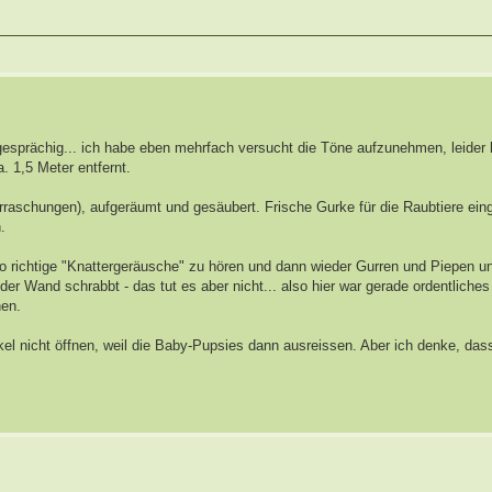
s gesprächig... ich habe eben mehrfach versucht die Töne aufzunehmen, leider 
a. 1,5 Meter entfernt.
raschungen), aufgeräumt und gesäubert. Frische Gurke für die Raubtiere ei
.
so richtige "Knattergeräusche" zu hören und dann wieder Gurren und Piepen u
r Wand schrabbt - das tut es aber nicht... also hier war gerade ordentliche
hen.
ckel nicht öffnen, weil die Baby-Pupsies dann ausreissen. Aber ich denke, da