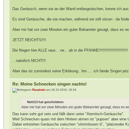
Das Geräusch, wenn sie an der Wand entlangrutschen, kenne ich auch 
Es sind Geräusche, die sie machen, während sie still sitzen - da fin
Aber mir hat vor zwei Minuten ein guter Bekannter gesagt, dass es wo
JETZT REICHTS!!!!
Die fliegen hier ALLE raus... ne... ab in die PFANNE!!!!!!!!!!!!!!!!!!!!!!!!
.. natürlich NICHT!!!
Aber das ist zumindest seine Erklärung.. hm..... ich fände Singen jetzt
Re: Meine Schnecken singen nachts!
von
Rasplutin
am 18.10.2016, 18:34
Netti13 hat geschrieben:
Aber mir hat vor zwei Minuten ein guter Bekannter gesagt, dass es wo
Das kann sehr gut sein und fällt dann unter "Atemloch-Geräusche".
Weil Schnecken quasi mit dem Hintern atmen ist "pupsen" aber eine
Dabei entstehen Geräusche zwischen "stimmlosem b", "platzender Kaug