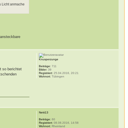
as Licht anmache
 ansteckbare
Knusperzunge
Beiträge:
711
 so berichtet
Bilder:
39
Registriert:
25.04.2016, 20:21
etschenden
Wohnort:
Tübingen
Netti13
Beiträge:
60
Registriert:
08.08.2016, 14:58
Wohnort:
Rheinland