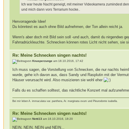
Ich war heute Nacht geneigt, mit meiner Videokamera zumindest den 
und mich dann vors Terrarium hocke..
Hervorragende Idee!
Du könntest es auch ohne Bild aufnehmen, der Ton allein reicht ja.
Wenn's aber doch mit Bild sein soll -und auch, damit du nirgendwo g
Fahrradrückleuchte. Schnecken können rotes Licht nicht sehen, sie s
Re: Meine Schnecken singen nachts!
von
Knusperzunge
am 18.10.2016, 17:42
Ich muss sagen, die Vorstellung von Schnecken, die nur nachts heiml
wurde, gehe ich davon aus, dass Sandy und Rasplutin mit der Vermut
Häuser verursacht wird. Also musizieren sie wohl eher
Falls du es schaffen solltest, das nächtliche Konzert mal aufzunehm
Bei mir leben A. immaculata var. panthera, Ar. marginata ovum und Pleurodonte isabella.
Re: Meine Schnecken singen nachts!
von
Netti13
am 18.10.2016, 18:20
NEIN, NEIN, NEIN und NEIN...