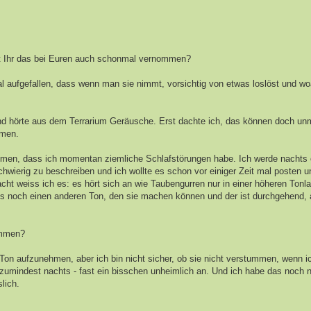
t Ihr das bei Euren auch schonmal vernommen?
al aufgefallen, dass wenn man sie nimmt, vorsichtig von etwas loslöst und wo
und hörte aus dem Terrarium Geräusche. Erst dachte ich, das können doch un
mmen.
ammen, dass ich momentan ziemliche Schlafstörungen habe. Ich werde nachts 
chwierig zu beschreiben und ich wollte es schon vor einiger Zeit mal posten 
acht weiss ich es: es hört sich an wie Taubengurren nur in einer höheren Ton
es noch einen anderen Ton, den sie machen können und der ist durchgehend,
ommen?
on aufzunehmen, aber ich bin nicht sicher, ob sie nicht verstummen, wenn i
umindest nachts - fast ein bisschen unheimlich an. Und ich habe das noch n
lich.