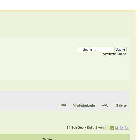
Erweiterte Suche
Chat
Mitgliederkarte
FAQ
Galerie
54 Beiträge •
Seite
1
von
4
•
1
2
3
4
Netti13