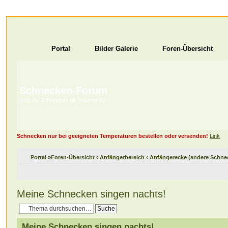
Portal
Bilder Galerie
Foren-Übersicht
Schnecken-Forum
Habt ihr Schnecken als Haustiere?
Schnecken nur bei geeigneten Temperaturen bestellen oder versenden!
Link
Portal
»
Foren-Übersicht
‹
Anfängerbereich
‹
Anfängerecke (andere Schne
Meine Schnecken singen nachts!
Meine Schnecken singen nachts!