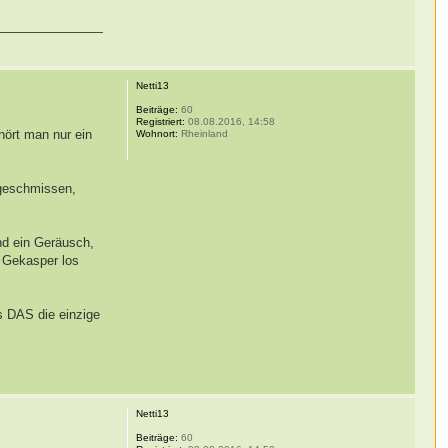
Netti13
Beiträge:
60
Registriert:
08.08.2016, 14:58
hört man nur ein
Wohnort:
Rheinland
ngeschmissen,
nd ein Geräusch,
s Gekasper los
ss DAS die einzige
Netti13
Beiträge:
60