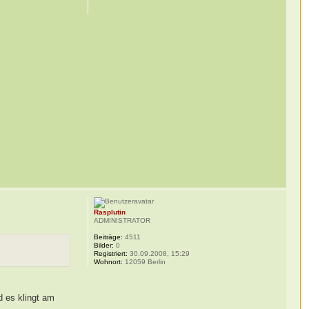
Rasplutin
ADMINISTRATOR
Beiträge:
4511
Bilder:
0
Registriert:
30.09.2008, 15:29
Wohnort:
12059 Berlin
d es klingt am