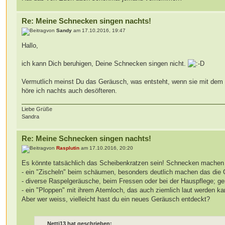
Re: Meine Schnecken singen nachts!
von
Sandy
am 17.10.2016, 19:47
Hallo,
ich kann Dich beruhigen, Deine Schnecken singen nicht.
Vermutlich meinst Du das Geräusch, was entsteht, wenn sie mit dem 
höre ich nachts auch desöfteren.
Liebe Grüße
Sandra
Re: Meine Schnecken singen nachts!
von
Rasplutin
am 17.10.2016, 20:20
Es könnte tatsächlich das Scheibenkratzen sein! Schnecken machen 
- ein "Zischeln" beim schäumen, besonders deutlich machen das die
- diverse Raspelgeräusche, beim Fressen oder bei der Hauspflege; ge
- ein "Ploppen" mit ihrem Atemloch, das auch ziemlich laut werden ka
Aber wer weiss, vielleicht hast du ein neues Geräusch entdeckt?
Netti13 hat geschrieben: