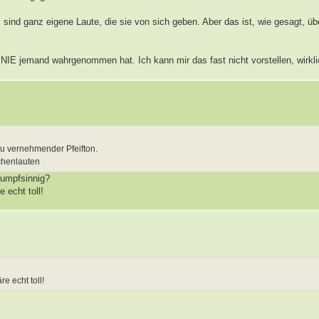
sind ganz eigene Laute, die sie von sich geben. Aber das ist, wie gesagt, ü
NIE jemand wahrgenommen hat. Ich kann mir das fast nicht vorstellen, wirklic
 zu vernehmender Pfeifton.
chenlauten
stumpfsinnig?
 echt toll!
e echt toll!