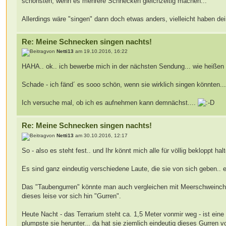
schönsten, wenn es mehrere Schnecken gleichzeitig machen...
Allerdings wäre "singen" dann doch etwas anders, vielleicht haben d
Re: Meine Schnecken singen nachts!
von
Netti13
am 19.10.2016, 16:22
HAHA.. ok.. ich bewerbe mich in der nächsten Sendung... wie heißen 
Schade - ich fänd´ es sooo schön, wenn sie wirklich singen könnten..
Ich versuche mal, ob ich es aufnehmen kann demnächst....
Re: Meine Schnecken singen nachts!
von
Netti13
am 30.10.2016, 12:17
So - also es steht fest.. und Ihr könnt mich alle für völlig bekloppt halt
Es sind ganz eindeutig verschiedene Laute, die sie von sich geben.. e
Das "Taubengurren" könnte man auch vergleichen mit Meerschweinche
dieses leise vor sich hin "Gurren".
Heute Nacht - das Terrarium steht ca. 1,5 Meter vonmir weg - ist ein
plumpste sie herunter... da hat sie ziemlich eindeutig dieses Gurren v