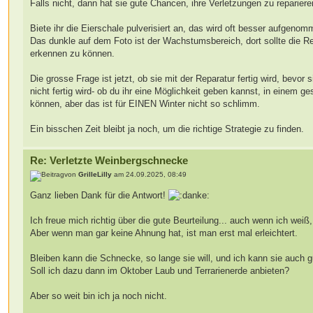
Falls nicht, dann hat sie gute Chancen, ihre Verletzungen zu repariere
Biete ihr die Eierschale pulverisiert an, das wird oft besser aufgeno
Das dunkle auf dem Foto ist der Wachstumsbereich, dort sollte die Re
erkennen zu können.
Die grosse Frage ist jetzt, ob sie mit der Reparatur fertig wird, bevor
nicht fertig wird- ob du ihr eine Möglichkeit geben kannst, in einem g
können, aber das ist für EINEN Winter nicht so schlimm.
Ein bisschen Zeit bleibt ja noch, um die richtige Strategie zu finden.
Re: Verletzte Weinbergschnecke
von
GrilleLilly
am 24.09.2025, 08:49
Ganz lieben Dank für die Antwort!
Ich freue mich richtig über die gute Beurteilung... auch wenn ich weiß
Aber wenn man gar keine Ahnung hat, ist man erst mal erleichtert.
Bleiben kann die Schnecke, so lange sie will, und ich kann sie auch gut
Soll ich dazu dann im Oktober Laub und Terrarienerde anbieten?
Aber so weit bin ich ja noch nicht.