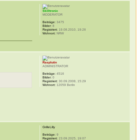
Skilltronic
MODERATOR
Beiträge:
3475
Bilder:
8
Registriert:
19.08.2010, 19:26
Wohnort:
NRW
Rasplutin
ADMINISTRATOR
Beiträge:
4516
Bilder:
0
Registriert:
30.09.2008, 15:29
Wohnort:
12059 Berlin
GrilleLilly
Beiträge:
9
Registriert:
23.09.2025, 19:07