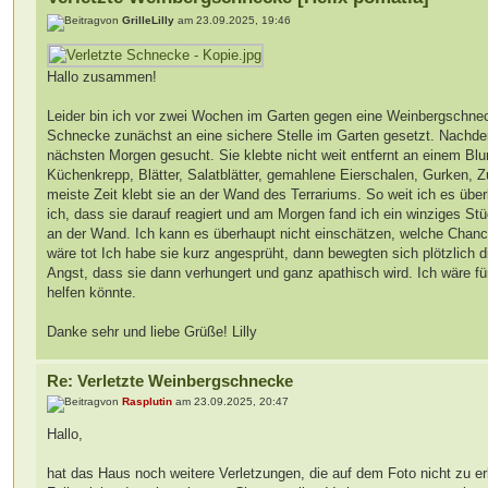
von
GrilleLilly
am 23.09.2025, 19:46
Hallo zusammen!
Leider bin ich vor zwei Wochen im Garten gegen eine Weinbergschn
Schnecke zunächst an eine sichere Stelle im Garten gesetzt. Nachdem
nächsten Morgen gesucht. Sie klebte nicht weit entfernt an einem Bl
Küchenkrepp, Blätter, Salatblätter, gemahlene Eierschalen, Gurken, Z
meiste Zeit klebt sie an der Wand des Terrariums. So weit ich es überb
ich, dass sie darauf reagiert und am Morgen fand ich ein winziges Stüc
an der Wand. Ich kann es überhaupt nicht einschätzen, welche Chance 
wäre tot Ich habe sie kurz angesprüht, dann bewegten sich plötzlich d
Angst, dass sie dann verhungert und ganz apathisch wird. Ich wäre fü
helfen könnte.
Danke sehr und liebe Grüße! Lilly
Re: Verletzte Weinbergschnecke
von
Rasplutin
am 23.09.2025, 20:47
Hallo,
hat das Haus noch weitere Verletzungen, die auf dem Foto nicht zu e