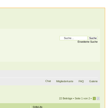
Erweiterte Suche
Chat
Mitgliederkarte
FAQ
Galerie
22 Beiträge •
Seite
1
von
2
•
1
2
GrilleLilly