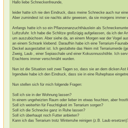
Hallo liebe Schneckenfreunde,
leider hatte ich nie den Eindruck, dass meine Schnecke auch nur ein
Aber zumindest ist sie nachts aktiv gewesen, da sie morgens immer wi
Anfangs hatte ich so ein Pflanzenanzuchthäuslein als Schneckenunter
Luftzufuhr. Ich habe die Schlitze großzügig aufgelassen, da ich der A
um auszubüchsen. Aber siehe da, an einem Morgen war der Vogel ausge
an einem Schrank klebend. Daraufhin habe ich eine Terrarium-Faunabo
Deckel ausgestattet ist. Ich gestaltete das Heim mit Terrariumerde (
Zweig, Laub , einer Sepiaschale und einer Kokusnnusshöhle. Ich servi
Erachtens immer verschmäht wurden.
Nun ist die Situation seit zwei Tagen so, dass sie an dem dicken As
Irgendwie habe ich den Eindruck, dass sie in eine Ruhephase eingetre
Nun stellen sich für mich folgende Fragen:
Soll ich sie in der Wohnung lassen?
In einem ungeheizten Raum oder lieber im etwas feuchten, aber frostf
Soll ich weiterhin für Feuchtigkeit im Terrarium sorgen?
Soll ich die Schnecke ganz in Ruhe lassen?
Soll ich überhaupt noch Futter anbieten?
Kann ich das Terrarium trotz Winterruhe reinigen (z.B. Laub ersetzen)