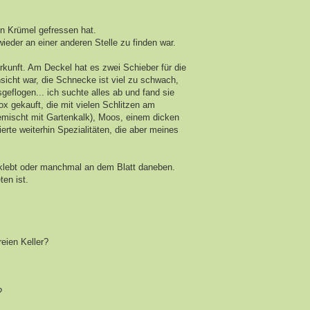
en Krümel gefressen hat.
eder an einer anderen Stelle zu finden war.
kunft. Am Deckel hat es zwei Schieber für die
nsicht war, die Schnecke ist viel zu schwach,
flogen... ich suchte alles ab und fand sie
x gekauft, die mit vielen Schlitzen am
gemischt mit Gartenkalk), Moos, einem dicken
erte weiterhin Spezialitäten, die aber meines
t klebt oder manchmal an dem Blatt daneben.
ten ist.
reien Keller?
?