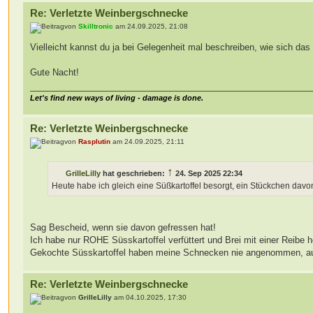
Re: Verletzte Weinbergschnecke
von
Skilltronic
am 24.09.2025, 21:08
Vielleicht kannst du ja bei Gelegenheit mal beschreiben, wie sich das
Gute Nacht!
Let's find new ways of living - damage is done.
Re: Verletzte Weinbergschnecke
von
Rasplutin
am 24.09.2025, 21:11
↑
GrilleLilly
hat geschrieben:
24. Sep 2025 22:34
Heute habe ich gleich eine Süßkartoffel besorgt, ein Stückchen davon
Sag Bescheid, wenn sie davon gefressen hat!
Ich habe nur ROHE Süsskartoffel verfüttert und Brei mit einer Reibe he
Gekochte Süsskartoffel haben meine Schnecken nie angenommen, au
Re: Verletzte Weinbergschnecke
von
GrilleLilly
am 04.10.2025, 17:30