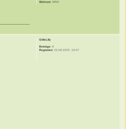
Wohnort:
NRW
GrilleLilly
Beiträge:
9
Registriert:
23.09.2025, 19:07