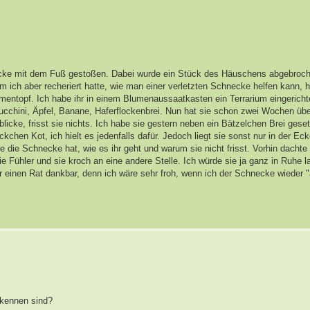
ecke mit dem Fuß gestoßen. Dabei wurde ein Stück des Häuschens abgebroch
 ich aber recheriert hatte, wie man einer verletzten Schnecke helfen kann, 
umentopf. Ich habe ihr in einem Blumenaussaatkasten ein Terrarium eingericht
ucchini, Äpfel, Banane, Haferflockenbrei. Nun hat sie schon zwei Wochen über
licke, frisst sie nichts. Ich habe sie gestern neben ein Bätzelchen Brei geset
kchen Kot, ich hielt es jedenfalls dafür. Jedoch liegt sie sonst nur in der Eck
die Schnecke hat, wie es ihr geht und warum sie nicht frisst. Vorhin dachte 
ie Fühler und sie kroch an eine andere Stelle. Ich würde sie ja ganz in Ruhe 
r einen Rat dankbar, denn ich wäre sehr froh, wenn ich der Schnecke wieder "
rkennen sind?