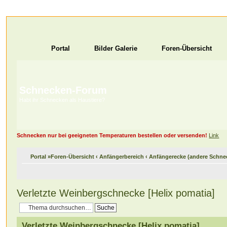
Portal
Bilder Galerie
Foren-Übersicht
Schnecken-Forum
Habt ihr Schnecken als Haustiere?
Schnecken nur bei geeigneten Temperaturen bestellen oder versenden!
Link
Portal
»
Foren-Übersicht
‹
Anfängerbereich
‹
Anfängerecke (andere Schne
Verletzte Weinbergschnecke [Helix pomatia]
Verletzte Weinbergschnecke [Helix pomatia]