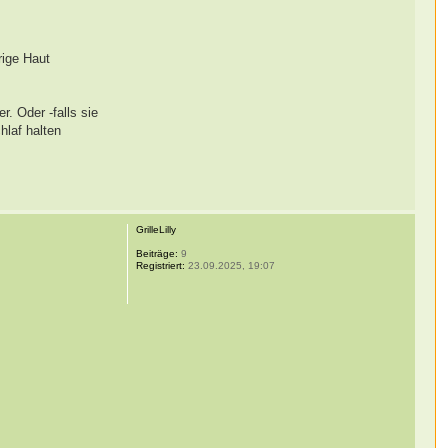
rige Haut
r. Oder -falls sie
hlaf halten
GrilleLilly
Beiträge:
9
Registriert:
23.09.2025, 19:07