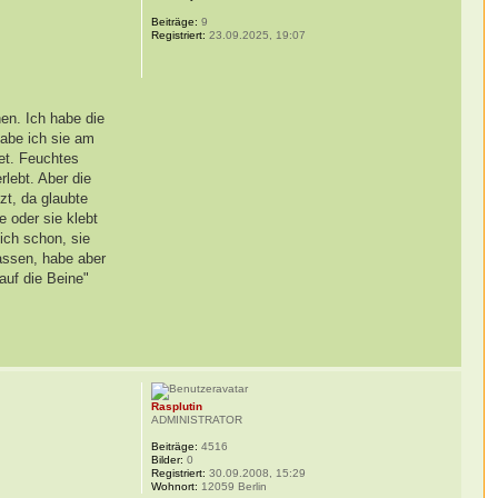
Beiträge:
9
Registriert:
23.09.2025, 19:07
en. Ich habe die
habe ich sie am
et. Feuchtes
lebt. Aber die
zt, da glaubte
e oder sie klebt
ich schon, sie
lassen, habe aber
auf die Beine"
Rasplutin
ADMINISTRATOR
Beiträge:
4516
Bilder:
0
Registriert:
30.09.2008, 15:29
Wohnort:
12059 Berlin