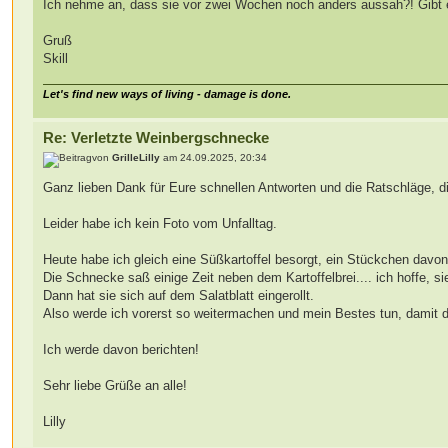
Ich nehme an, dass sie vor zwei Wochen noch anders aussah?! Gibt
Gruß
Skill
Let's find new ways of living - damage is done.
Re: Verletzte Weinbergschnecke
von
GrilleLilly
am 24.09.2025, 20:34
Ganz lieben Dank für Eure schnellen Antworten und die Ratschläge, d
Leider habe ich kein Foto vom Unfalltag.
Heute habe ich gleich eine Süßkartoffel besorgt, ein Stückchen davon 
Die Schnecke saß einige Zeit neben dem Kartoffelbrei.... ich hoffe, si
Dann hat sie sich auf dem Salatblatt eingerollt.
Also werde ich vorerst so weitermachen und mein Bestes tun, damit 
Ich werde davon berichten!
Sehr liebe Grüße an alle!
Lilly