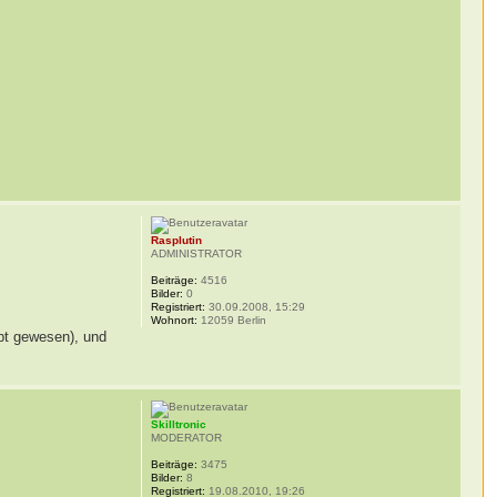
Rasplutin
ADMINISTRATOR
Beiträge:
4516
Bilder:
0
Registriert:
30.09.2008, 15:29
Wohnort:
12059 Berlin
bt gewesen), und
Skilltronic
MODERATOR
Beiträge:
3475
Bilder:
8
Registriert:
19.08.2010, 19:26