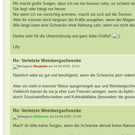
Mir macht große Sorgen, dass ich sie nie fressen sehe, es scheint ni
Sie liegt oder hängt nur herum.
Nur wenn ich sie vorsichtig animiere, macht sie sich auf die Socken.
Aber ihr müssen doch langsam die Kräfte ausgehen, wenn der Magen l
Wie lange kann eine Schnecke ohne Nahrung sein, wenn sie nicht dire
Danke sehr für die Unterstützung und ganz liebe Grüße!!
Lilly
Re: Verletzte Weinbergschnecke
von
Rasplutin
am 24.09.2025, 10:21
Natürlich wäre es gut und beruhigend, wenn die Schnecke jetzt ordent
Aber sie sieht in keinster Weise ausgemergelt aus und Weinbergsc
Vielleicht kannst du sie ja eher zum Fressen anregen, wenn du Apfe
durch Süsskartoffelscheiben und Kohlrabiblätter (besonders die grosse
Re: Verletzte Weinbergschnecke
von
Skilltronic
am 24.09.2025, 17:04
Mach' dir bitte keine Sorgen, wenn die Schnecke derzeit keine Nahrung