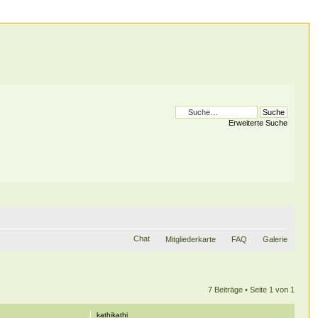
Erweiterte Suche
Chat
Mitgliederkarte
FAQ
Galerie
7 Beiträge • Seite
1
von
1
kathikathi