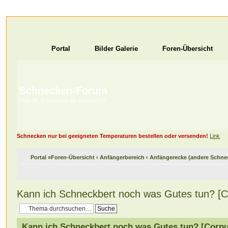
Portal
Bilder Galerie
Foren-Übersicht
Schnecken-Forum
Habt ihr Schnecken als Haustiere?
Schnecken nur bei geeigneten Temperaturen bestellen oder versenden!
Link
Portal
»
Foren-Übersicht
‹
Anfängerbereich
‹
Anfängerecke (andere Schne
Kann ich Schneckbert noch was Gutes tun? [
Kann ich Schneckbert noch was Gutes tun? [Corn