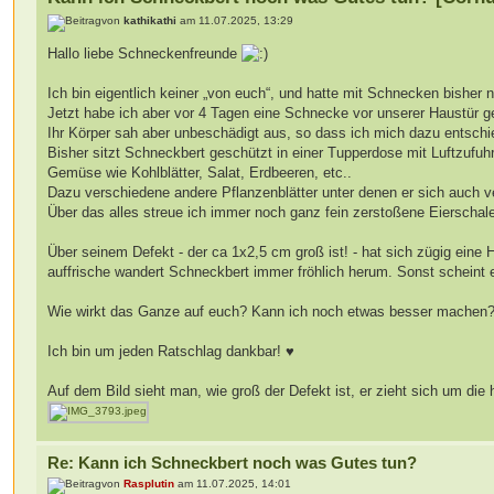
von
kathikathi
am 11.07.2025, 13:29
Hallo liebe Schneckenfreunde
Ich bin eigentlich keiner „von euch“, und hatte mit Schnecken bishe
Jetzt habe ich aber vor 4 Tagen eine Schnecke vor unserer Haustür 
Ihr Körper sah aber unbeschädigt aus, so dass ich mich dazu entschi
Bisher sitzt Schneckbert geschützt in einer Tupperdose mit Luftzufuh
Gemüse wie Kohlblätter, Salat, Erdbeeren, etc..
Dazu verschiedene andere Pflanzenblätter unter denen er sich auch 
Über das alles streue ich immer noch ganz fein zerstoßene Eierschal
Über seinem Defekt - der ca 1x2,5 cm groß ist! - hat sich zügig eine
auffrische wandert Schneckbert immer fröhlich herum. Sonst scheint er
Wie wirkt das Ganze auf euch? Kann ich noch etwas besser machen
Ich bin um jeden Ratschlag dankbar! ♥️
Auf dem Bild sieht man, wie groß der Defekt ist, er zieht sich um di
Re: Kann ich Schneckbert noch was Gutes tun?
von
Rasplutin
am 11.07.2025, 14:01