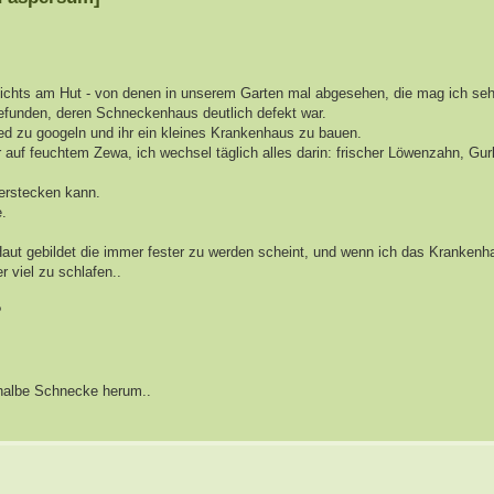
r nichts am Hut - von denen in unserem Garten mal abgesehen, die mag ich se
gefunden, deren Schneckenhaus deutlich defekt war.
ed zu googeln und ihr ein kleines Krankenhaus zu bauen.
r auf feuchtem Zewa, ich wechsel täglich alles darin: frischer Löwenzahn, Gu
verstecken kann.
e.
 Haut gebildet die immer fester zu werden scheint, und wenn ich das Krankenh
 viel zu schlafen..
?
e halbe Schnecke herum..