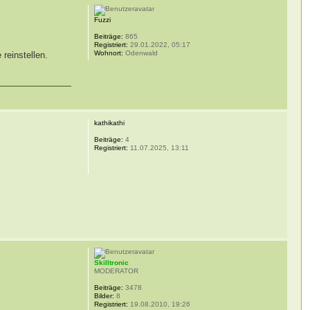
Fuzzi
Beiträge:
865
Registriert:
29.01.2022, 05:17
Wohnort:
Odenwald
reinstellen.
kathikathi
Beiträge:
4
Registriert:
11.07.2025, 13:11
Skilltronic
MODERATOR
Beiträge:
3478
Bilder:
8
Registriert:
19.08.2010, 19:26