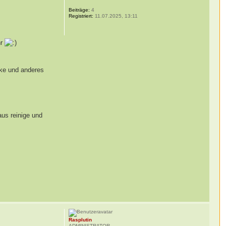
Beiträge:
4
Registriert:
11.07.2025, 13:11
hr
rke und anderes
aus reinige und
Rasplutin
ADMINISTRATOR