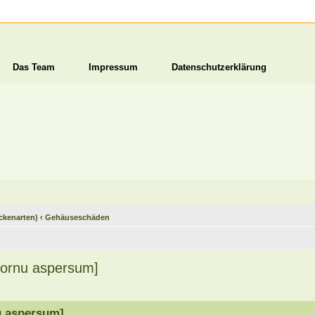
Das Team
Impressum
Datenschutzerklärung
ckenarten)
‹
Gehäuseschäden
Cornu aspersum]
u aspersum]