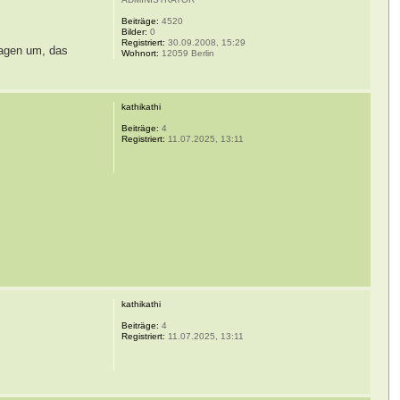
Beiträge:
4520
Bilder:
0
Registriert:
30.09.2008, 15:29
ragen um, das
Wohnort:
12059 Berlin
kathikathi
Beiträge:
4
Registriert:
11.07.2025, 13:11
kathikathi
Beiträge:
4
Registriert:
11.07.2025, 13:11