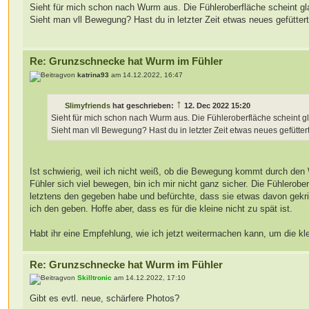
Sieht für mich schon nach Wurm aus. Die Fühleroberfläche scheint gla
Sieht man vll Bewegung? Hast du in letzter Zeit etwas neues gefüttert
Re: Grunzschnecke hat Wurm im Fühler
von
katrina93
am 14.12.2022, 16:47
↑
Slimyfriends
hat geschrieben:
12. Dec 2022 15:20
Sieht für mich schon nach Wurm aus. Die Fühleroberfläche scheint gl
Sieht man vll Bewegung? Hast du in letzter Zeit etwas neues gefüttert
Ist schwierig, weil ich nicht weiß, ob die Bewegung kommt durch den
Fühler sich viel bewegen, bin ich mir nicht ganz sicher. Die Fühlerober
letztens den gegeben habe und befürchte, dass sie etwas davon gekr
ich den geben. Hoffe aber, dass es für die kleine nicht zu spät ist.
Habt ihr eine Empfehlung, wie ich jetzt weitermachen kann, um die k
Re: Grunzschnecke hat Wurm im Fühler
von
Skilltronic
am 14.12.2022, 17:10
Gibt es evtl. neue, schärfere Photos?