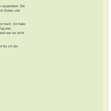
h ausprobiert. Die
ück Kürbis und
von hoch. Ich habe
 Tag was
and war sie nicht
 bis ich die