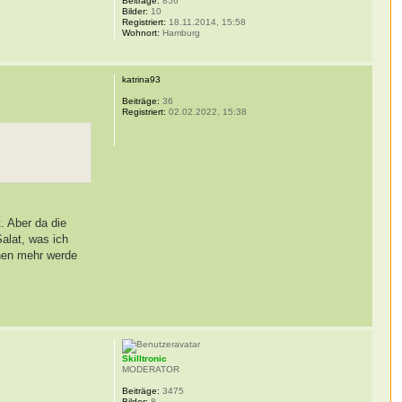
Beiträge:
856
Bilder:
10
Registriert:
18.11.2014, 15:58
Wohnort:
Hamburg
katrina93
Beiträge:
36
Registriert:
02.02.2022, 15:38
. Aber da die
Salat, was ich
hen mehr werde
Skilltronic
MODERATOR
Beiträge:
3475
Bilder:
8