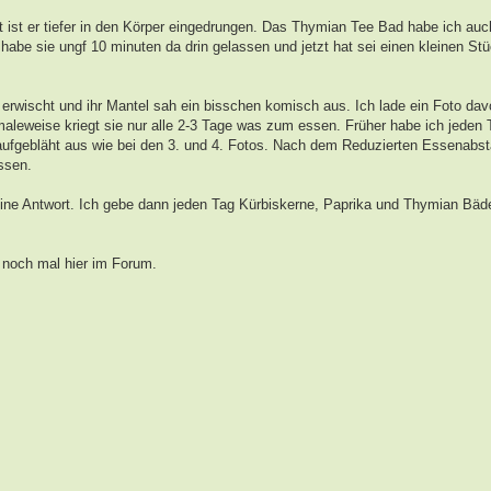
t ist er tiefer in den Körper eingedrungen. Das Thymian Tee Bad habe ich auc
habe sie ungf 10 minuten da drin gelassen und jetzt hat sei einen kleinen St
n erwischt und ihr Mantel sah ein bisschen komisch aus. Ich lade ein Foto da
rmaleweise kriegt sie nur alle 2-3 Tage was zum essen. Früher habe ich jeden
aufgebläht aus wie bei den 3. und 4. Fotos. Nach dem Reduzierten Essenabst
ssen.
eine Antwort. Ich gebe dann jeden Tag Kürbiskerne, Paprika und Thymian Bäder
h noch mal hier im Forum.