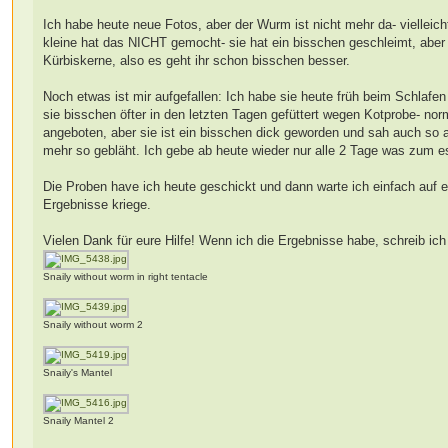
Ich habe heute neue Fotos, aber der Wurm ist nicht mehr da- vielleich
kleine hat das NICHT gemocht- sie hat ein bisschen geschleimt, aber 
Kürbiskerne, also es geht ihr schon bisschen besser.
Noch etwas ist mir aufgefallen: Ich habe sie heute früh beim Schlafe
sie bisschen öfter in den letzten Tagen gefüttert wegen Kotprobe- no
angeboten, aber sie ist ein bisschen dick geworden und sah auch so 
mehr so gebläht. Ich gebe ab heute wieder nur alle 2 Tage was zum e
Die Proben have ich heute geschickt und dann warte ich einfach auf 
Ergebnisse kriege.
Vielen Dank für eure Hilfe! Wenn ich die Ergebnisse habe, schreib ic
Snaily without worm in right tentacle
Snaily without worm 2
Snaily's Mantel
Snaily Mantel 2