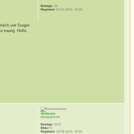
Beiträge:
36
Registriert:
02.02.2022, 15:38
mlich viel Sorgen
o traurig. Hoffe,
Skilltronic
MODERATOR
Beiträge:
3475
Bilder:
8
Registriert:
19.08.2010, 19:26