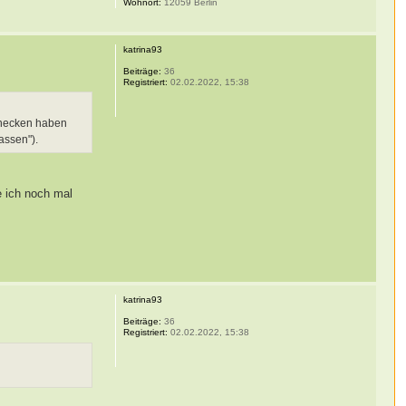
Wohnort:
12059 Berlin
katrina93
Beiträge:
36
Registriert:
02.02.2022, 15:38
chnecken haben
assen").
e ich noch mal
katrina93
Beiträge:
36
Registriert:
02.02.2022, 15:38