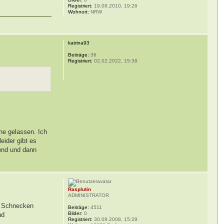
Registriert:
19.08.2010, 19:26
Wohnort:
NRW
katrina93
Beiträge:
36
Registriert:
02.02.2022, 15:38
uhe gelassen. Ich
eider gibt es
bend und dann
Rasplutin
ADMINISTRATOR
ne Schnecken
Beiträge:
4511
Bilder:
0
nd
Registriert:
30.09.2008, 15:29