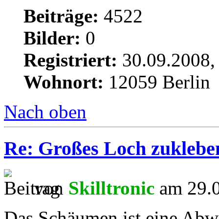
Beiträge:
4522
Bilder:
0
Registriert:
30.09.2008,
Wohnort:
12059 Berlin
Nach oben
Re: Großes Loch zuklebe
von
Skilltronic
am 29.0
Das Schäumen ist eine Ab